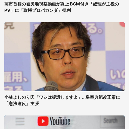
高市首相の被災地視察動画が炎上 BGM付き「総理が主役の
PV」に「政権プロパガンダ」批判
小林よしのり氏「ワシは提訴しますよ」...皇室典範改正案に
「憲法違反」主張