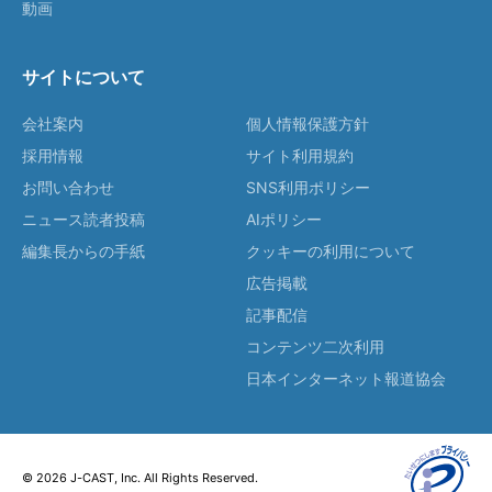
動画
サイトについて
会社案内
個人情報保護方針
採用情報
サイト利用規約
お問い合わせ
SNS利用ポリシー
ニュース読者投稿
AIポリシー
編集長からの手紙
クッキーの利用について
広告掲載
記事配信
コンテンツ二次利用
日本インターネット報道協会
© 2026 J-CAST, Inc. All Rights Reserved.