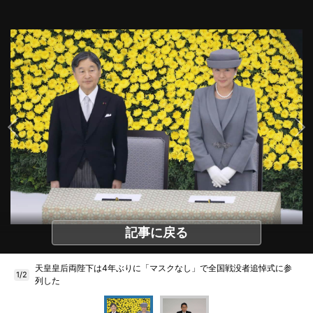
記事に戻る
天皇皇后両陛下は4年ぶりに「マスクなし」で全国戦没者追悼式に参
1/2
列した