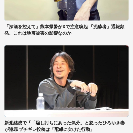
「深酒を控えて」熊本県警がXで注意喚起 「泥酔者」通報頻
発、これは地震被害の影響なのか
新党結成で「「騙し討ちにあった気分」と怒ったひろゆき妻
が謝罪 ブチギレ投稿は「配慮に欠けた行動」