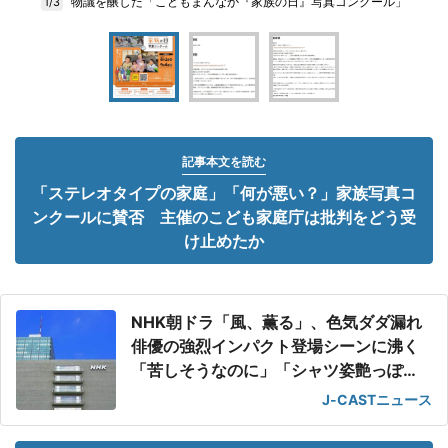
物議を醸した「こどもまんなか『家族の日』写真コンクール」
1/3
記事本文を読む
「ステレオタイプの家庭」「何が悪い？」家族写真コ
ンクールに賛否 主催のこども家庭庁は批判をどう受
け止めたか
NHK朝ドラ「風、薫る」、色気ダダ漏れ
俳優の強烈インパクト登場シーンに沸く
「苦しそうなのに」「シャツ姿艶っぽ
い」
J-CASTニュース