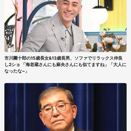
市川團十郎の15歳長女&13歳長男、ソファでリラックス仲良
し2ショ 「海老蔵さんにも麻央さんにも似てますね」「大人に
なったな~」