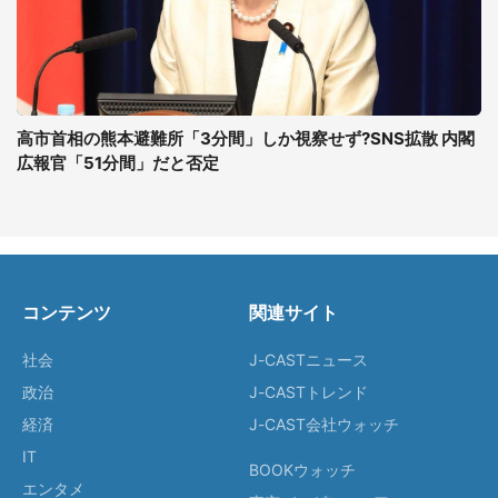
高市首相の熊本避難所「3分間」しか視察せず?SNS拡散 内閣
広報官「51分間」だと否定
コンテンツ
関連サイト
社会
J-CASTニュース
政治
J-CASTトレンド
経済
J-CAST会社ウォッチ
IT
BOOKウォッチ
エンタメ