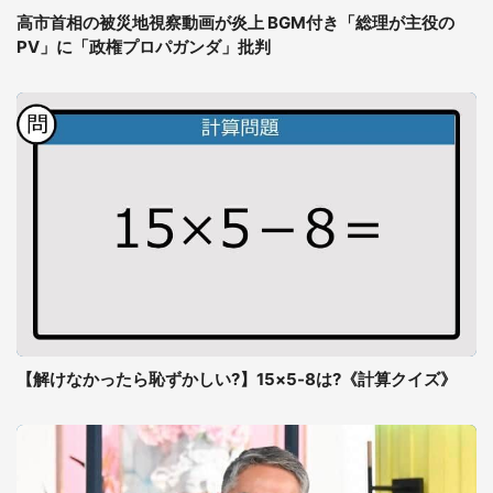
高市首相の被災地視察動画が炎上 BGM付き「総理が主役の
PV」に「政権プロパガンダ」批判
【解けなかったら恥ずかしい?】15×5-8は?《計算クイズ》