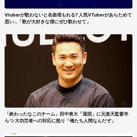
Vtuberが歌わないと名曲埋もれる? 人気VTuberがあらためて
思い...「歌が大好きな僕にぜひ歌わせて」
「終わったなこのチーム」田中将大「退団」に元楽天監督辛
らつ 大功労者への対応に怒り「俺たち人間なんだぞ」