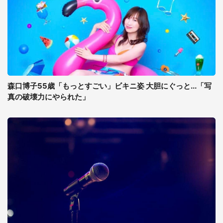
森口博子55歳「もっとすごい」ビキニ姿 大胆にぐっと...「写
真の破壊力にやられた」