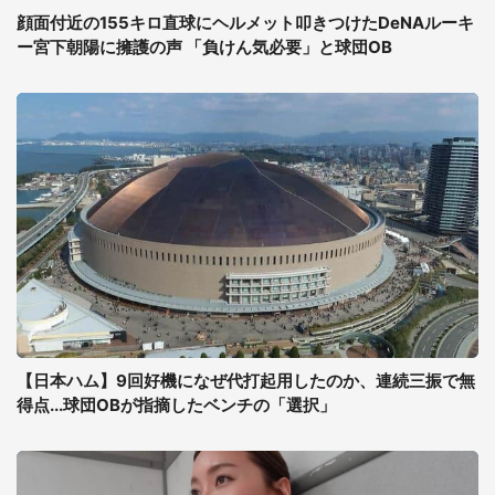
顔面付近の155キロ直球にヘルメット叩きつけたDeNAルーキ
ー宮下朝陽に擁護の声 「負けん気必要」と球団OB
【日本ハム】9回好機になぜ代打起用したのか、連続三振で無
得点...球団OBが指摘したベンチの「選択」