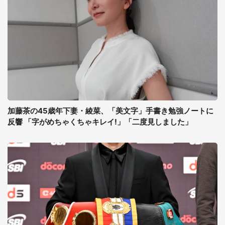
加藤茶の45歳年下妻・綾菜、「美文字」手書き勉強ノートに
反響 「字がめちゃくちゃキレイ!」「二度見しました」