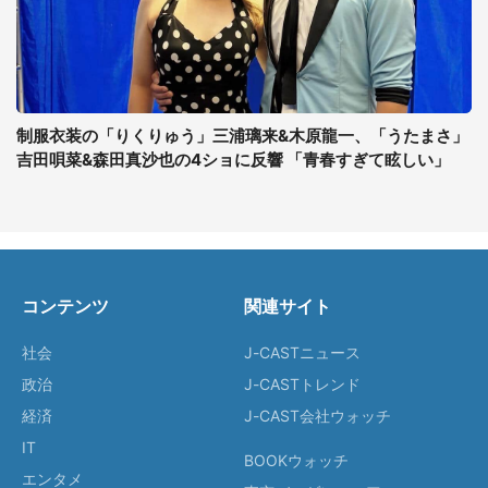
制服衣装の「りくりゅう」三浦璃来&木原龍一、「うたまさ」
吉田唄菜&森田真沙也の4ショに反響 「青春すぎて眩しい」
コンテンツ
関連サイト
社会
J-CASTニュース
政治
J-CASTトレンド
経済
J-CAST会社ウォッチ
IT
BOOKウォッチ
エンタメ