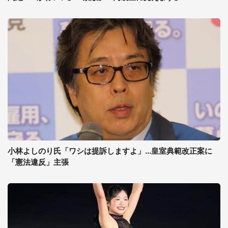
小林よしのり氏「ワシは提訴しますよ」...皇室典範改正案に
「憲法違反」主張