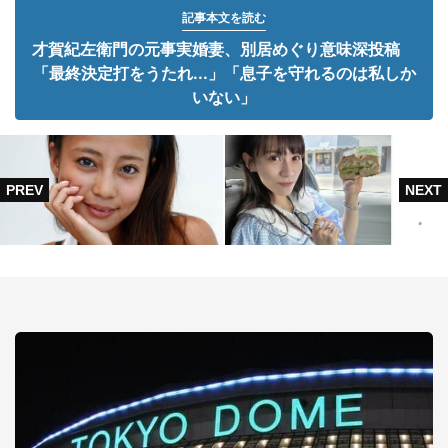
記事本文を読む
才賀紀左衛門の元事実婚妻、別居めぐり意味深投稿
「最終決定打をうたれ...」「息子を守れるのは私しか
いない」