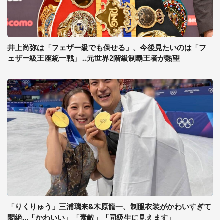
井上尚弥は「フェザー級でも倒せる」、今後見たいのは「フ
ェザー級王座統一戦」...元世界2階級制覇王者が熱望
「りくりゅう」三浦璃来&木原龍一、制服衣装がかわいすぎて
悶絶...「かわいい」「素敵」「同級生に見えます」