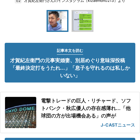
才賀紀左衛門さんのインスタグラム（kizaemon0213）より
1/2
記事本文を読む
才賀紀左衛門の元事実婚妻、別居めぐり意味深投稿
「最終決定打をうたれ...」「息子を守れるのは私しか
いない」
電撃トレードの巨人・リチャード、ソフ
トバンク・秋広優人の存在感薄れ...「他
球団の方が出場機会ある」の声が
J-CASTニュース