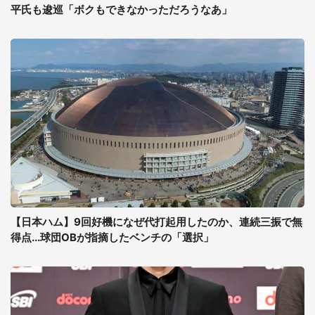
平氏も逡巡「ボクもできなかっただろうなあ」
【日本ハム】9回好機になぜ代打起用したのか、連続三振で無
得点...球団OBが指摘したベンチの「選択」