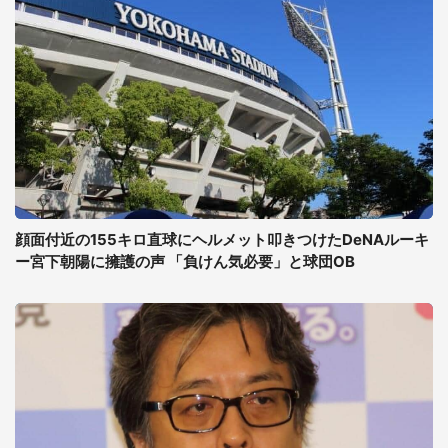
顔面付近の155キロ直球にヘルメット叩きつけたDeNAルーキ
ー宮下朝陽に擁護の声 「負けん気必要」と球団OB