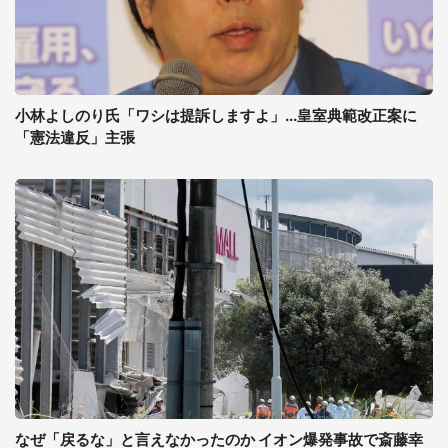
小林よしのり氏「ワシは提訴しますよ」...皇室典範改正案に
「憲法違反」主張
なぜ「戻るな」と言えなかったのか イオン爆発事故で斎藤幸