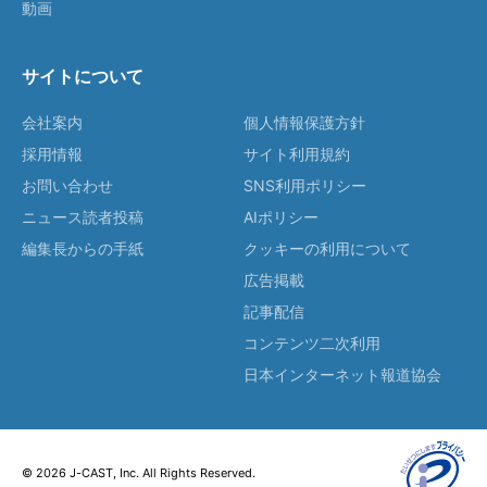
動画
サイトについて
会社案内
個人情報保護方針
採用情報
サイト利用規約
お問い合わせ
SNS利用ポリシー
ニュース読者投稿
AIポリシー
編集長からの手紙
クッキーの利用について
広告掲載
記事配信
コンテンツ二次利用
日本インターネット報道協会
© 2026 J-CAST, Inc. All Rights Reserved.