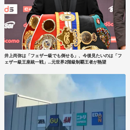
井上尚弥は「フェザー級でも倒せる」、今後見たいのは「フ
ェザー級王座統一戦」...元世界2階級制覇王者が熱望