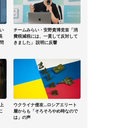
い
チームみらい・安野貴博党首「消
長
費税減税には、一貫して反対して
問
きました」 説明に反響
上
ウクライナ侵攻...ロシアエリート
に
層からも「そろそろやめ時なので
は」の声