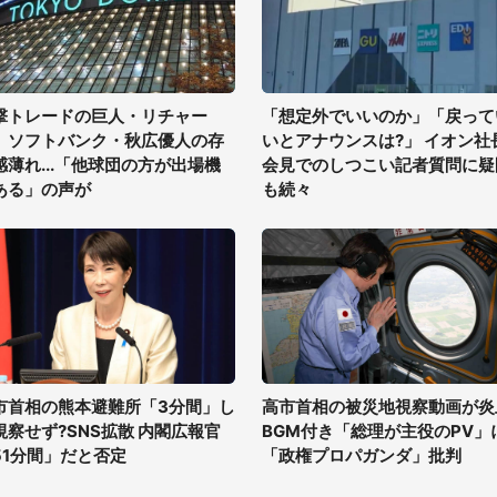
撃トレードの巨人・リチャー
「想定外でいいのか」「戻って
、ソフトバンク・秋広優人の存
いとアナウンスは?」 イオン社
感薄れ...「他球団の方が出場機
会見でのしつこい記者質問に疑
ある」の声が
も続々
市首相の熊本避難所「3分間」し
高市首相の被災地視察動画が炎
視察せず?SNS拡散 内閣広報官
BGM付き「総理が主役のPV」
51分間」だと否定
「政権プロパガンダ」批判