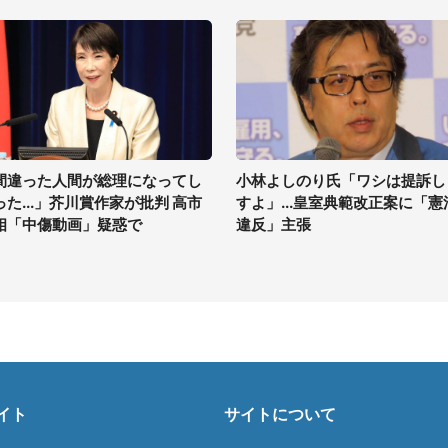
間違った人間が総理になってし
小林よしのり氏「ワシは提訴し
った...」芥川賞作家が批判 高市
すよ」...皇室典範改正案に「憲
相「中傷動画」疑惑で
違反」主張
イト
サイトについて