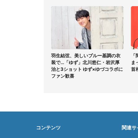
羽生結弦、美しいブルー基調の衣
「
装で...「ゆず」北川悠仁・岩沢厚
ま
治と3ショット ゆず×ゆづコラボに
首
ファン歓喜
コンテンツ
関連サ