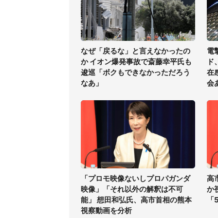
なぜ「戻るな」と言えなかったの
電
か イオン爆発事故で斎藤幸平氏も
ド
逡巡「ボクもできなかっただろう
在
なあ」
会
「プロモ映像ないしプロパガンダ
高
映像」「それ以外の解釈は不可
か
能」 想田和弘氏、高市首相の熊本
「
視察動画を分析