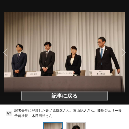
記事に戻る
記者会見に登壇した井ノ原快彦さん、東山紀之さん、藤島ジュリー景
1/2
子前社長、木目田裕さん