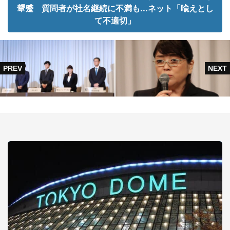
顰蹙 質問者が社名継続に不満も...ネット「喩えとし
て不適切」