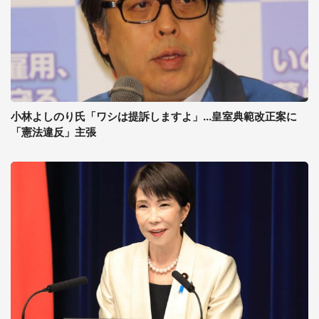
小林よしのり氏「ワシは提訴しますよ」...皇室典範改正案に
「憲法違反」主張