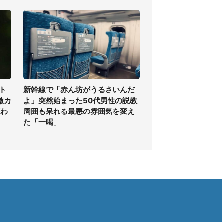
ト
新幹線で「赤ん坊がうるさいんだ
激カ
よ」突然始まった50代男性の説教
変わ
周囲も呆れる最悪の雰囲気を変え
た「一喝」