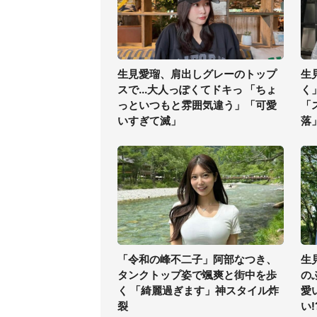
生見愛瑠、肩出しグレーのトップ
生
スで...大人っぽくてドキっ 「ちょ
く
っといつもと雰囲気違う」「可愛
「
いすぎて滅」
落
「令和の峰不二子」阿部なつき、
生
タンクトップ姿で颯爽と街中を歩
の
く 「綺麗過ぎます」神スタイル炸
愛
裂
い!