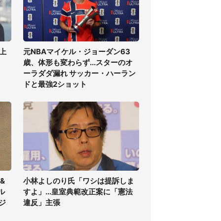
上
元NBAマイケル・ジョーダン63
歳、体形も変わらず...スターのオ
ーラダダ漏れ サッカー・ハーラン
ドと最強2ショット
&
小林よしのり氏「ワシは提訴しま
ル
すよ」...皇室典範改正案に「憲法
ジ
違反」主張