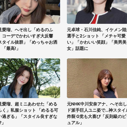
見愛瑠、へそ出し「めるのふ
元卓球・石川佳純、イケメン陸
」コーデでかわいすぎ大反響
選手と2ショット 「メチャ可愛
スタイル抜群」「めっちゃお洒
い」「かわいい笑顔」「美男美
」「最高!」
女」話題に
見愛瑠、超ミニあわせた「める
元NHK中川安奈アナ、へそ出し
ふく」私服ショット 「めるる可
ド派手巨人ユニ姿で...神スタイ
い過ぎる」「スタイル良すぎな
炸裂 G党も大喜び「反則級のビ
?」
ュアル」