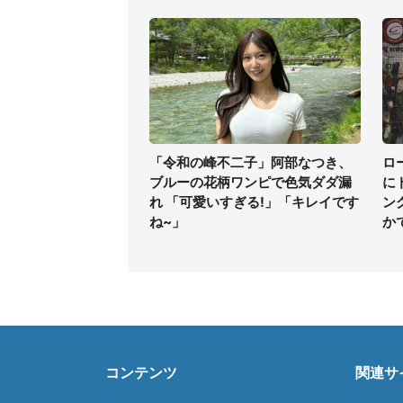
「令和の峰不二子」阿部なつき、
ロ
ブルーの花柄ワンピで色気ダダ漏
に
れ 「可愛いすぎる!」「キレイです
ン
ね~」
か
コンテンツ
関連サ