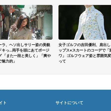
ーラ、ヘソ出しサリー姿の美貌
女子ゴルフの吉田優利、肩出し
ドキっ...両手を頭にあてポージ
ップス×スカートのコーデで「
グ 「また一段と美しく」「爽や
ワ」 ゴルフウェア姿と雰囲気
で魅力的」
って
イト
サイトについて