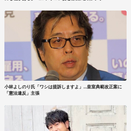
小林よしのり氏「ワシは提訴しますよ」...皇室典範改正案に
「憲法違反」主張