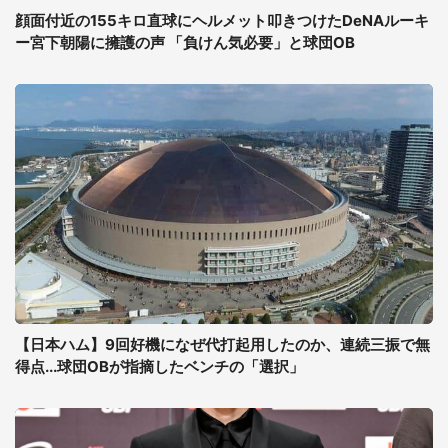
顔面付近の155キロ直球にヘルメット叩きつけたDeNAルーキ
ー宮下朝陽に擁護の声 「負けん気必要」と球団OB
【日本ハム】9回好機になぜ代打起用したのか、連続三振で無
得点...球団OBが指摘したベンチの「選択」