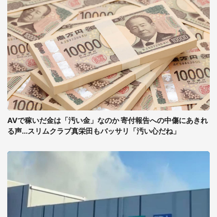
AVで稼いだ金は「汚い金」なのか 寄付報告への中傷にあきれ
る声...スリムクラブ真栄田もバッサリ「汚い心だね」