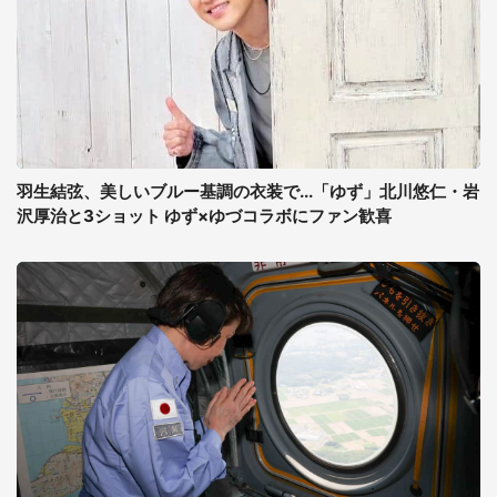
羽生結弦、美しいブルー基調の衣装で...「ゆず」北川悠仁・岩
沢厚治と3ショット ゆず×ゆづコラボにファン歓喜