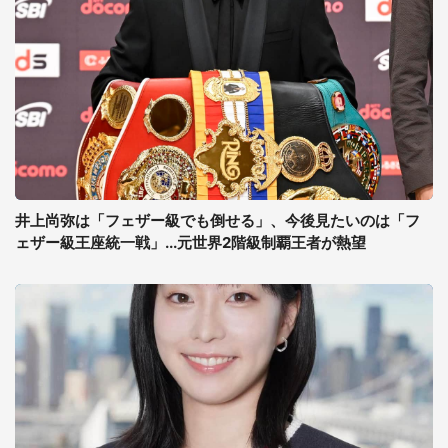
井上尚弥は「フェザー級でも倒せる」、今後見たいのは「フ
ェザー級王座統一戦」...元世界2階級制覇王者が熱望