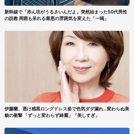
新幹線で「赤ん坊がうるさいんだよ」突然始まった50代男性
の説教 周囲も呆れる最悪の雰囲気を変えた「一喝」
伊藤蘭、透け感黒ロングドレス姿で色気ダダ漏れ...変わらぬ美
貌の衝撃 「ずっと変わらず綺麗」「美しすぎ」