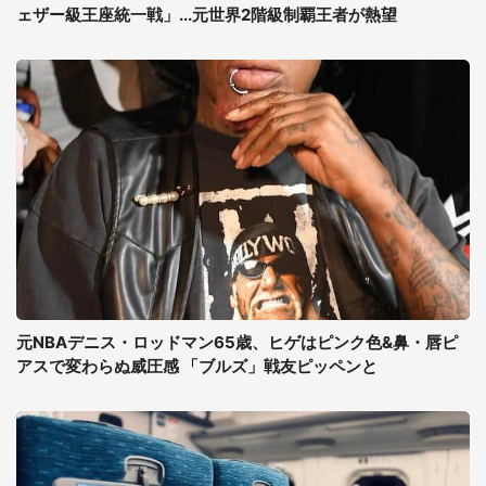
ェザー級王座統一戦」...元世界2階級制覇王者が熱望
元NBAデニス・ロッドマン65歳、ヒゲはピンク色&鼻・唇ピ
アスで変わらぬ威圧感 「ブルズ」戦友ピッペンと