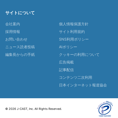
サイトについて
会社案内
個人情報保護方針
採用情報
サイト利用規約
お問い合わせ
SNS利用ポリシー
ニュース読者投稿
AIポリシー
編集長からの手紙
クッキーの利用について
広告掲載
記事配信
コンテンツ二次利用
日本インターネット報道協会
© 2026 J-CAST, Inc. All Rights Reserved.