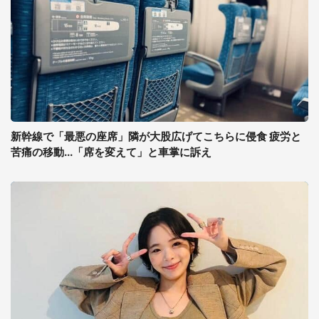
新幹線で「最悪の座席」隣が大股広げてこちらに侵食 疲労と
苦痛の移動...「席を変えて」と車掌に訴え