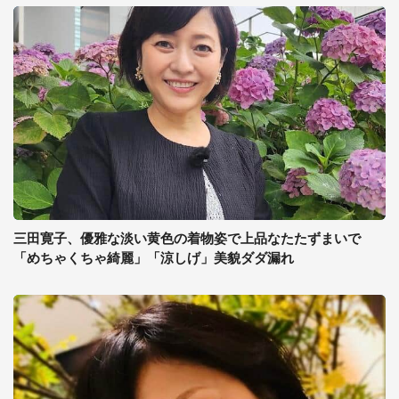
三田寛子、優雅な淡い黄色の着物姿で上品なたたずまいで
「めちゃくちゃ綺麗」「涼しげ」美貌ダダ漏れ