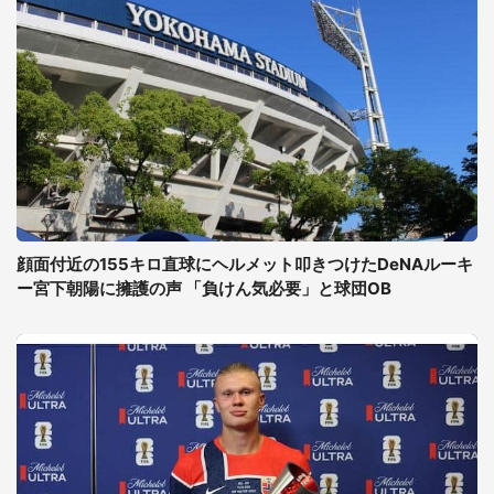
顔面付近の155キロ直球にヘルメット叩きつけたDeNAルーキ
ー宮下朝陽に擁護の声 「負けん気必要」と球団OB