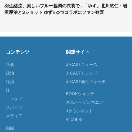
羽生結弦、美しいブルー基調の衣装で...「ゆず」北川悠仁・岩
沢厚治と3ショット ゆず×ゆづコラボにファン歓喜
コンテンツ
関連サイト
社会
J-CASTニュース
政治
J-CASTトレンド
経済
J-CAST会社ウォッチ
IT
BOOKウォッチ
エンタメ
東京バーゲンマニア
スポーツ
Jタウンネット
メディア
ゼロまる
動画