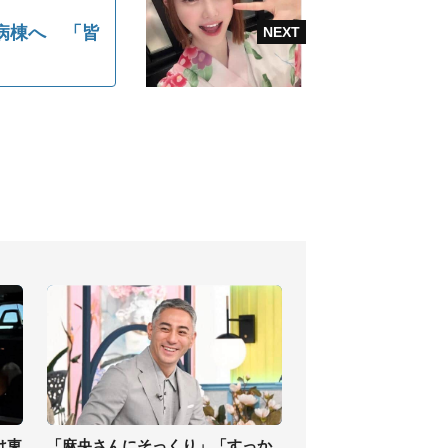
病棟へ 「皆
は東
「麻央さんにそっくり」「すっか