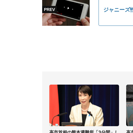
ジャニーズ
高市首相の熊本避難所「3分間」し
高