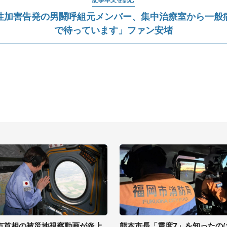
性加害告発の男闘呼組元メンバー、集中治療室から一般
で待っています」ファン安堵
市首相の被災地視察動画が炎上
熊本市長「震度7」を知ったの