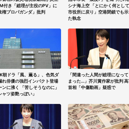
GM付き「総理が主役のPV」に
シナ海上空 「とにかく何とし
政権プロパガンダ」批判
市役所に戻り」空港閉鎖でも示
た執念
HK朝ドラ「風、薫る」、色気ダ
「間違った人間が総理になって
漏れ俳優の強烈インパクト登場
まった...」芥川賞作家が批判 
ーンに沸く 「苦しそうなのに」
首相「中傷動画」疑惑で
シャツ姿艶っぽい」