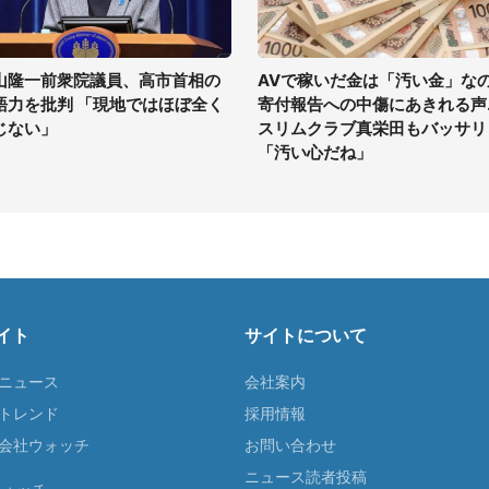
山隆一前衆院議員、高市首相の
AVで稼いだ金は「汚い金」な
語力を批判 「現地ではほぼ全く
寄付報告への中傷にあきれる声..
じない」
スリムクラブ真栄田もバッサリ
「汚い心だね」
イト
サイトについて
Tニュース
会社案内
Tトレンド
採用情報
ST会社ウォッチ
お問い合わせ
ニュース読者投稿