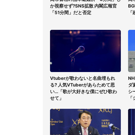
か視察せず?SNS拡散 内閣広報官
B
「51分間」だと否定
「
Vtuberが歌わないと名曲埋もれ
N
る? 人気VTuberがあらためて思
ダ
い...「歌が大好きな僕にぜひ歌わ
シ
せて」
「