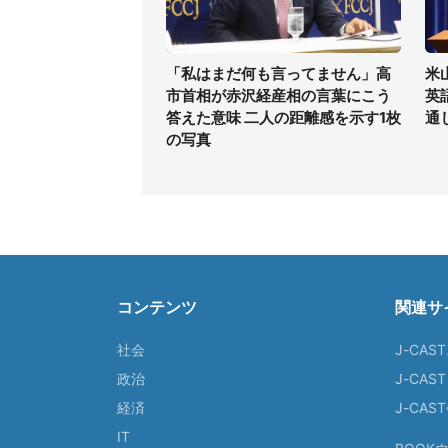
「私はまだ何も言ってません」高
米
市首相が赤沢経産相の言葉にこう
英
答えた意味 二人の距離感を示す1枚
通
の写真
コンテンツ
関連サ
社会
J-CAS
政治
J-CAS
経済
J-CA
IT