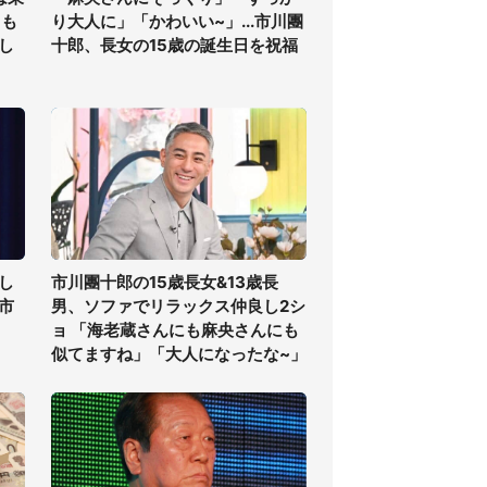
ても
り大人に」「かわいい~」...市川團
し
十郎、長女の15歳の誕生日を祝福
し
市川團十郎の15歳長女&13歳長
高市
男、ソファでリラックス仲良し2シ
ョ 「海老蔵さんにも麻央さんにも
似てますね」「大人になったな~」