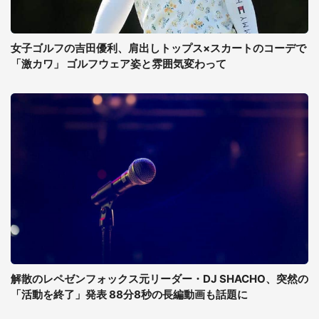
女子ゴルフの吉田優利、肩出しトップス×スカートのコーデで
「激カワ」 ゴルフウェア姿と雰囲気変わって
解散のレペゼンフォックス元リーダー・DJ SHACHO、突然の
「活動を終了」発表 88分8秒の長編動画も話題に