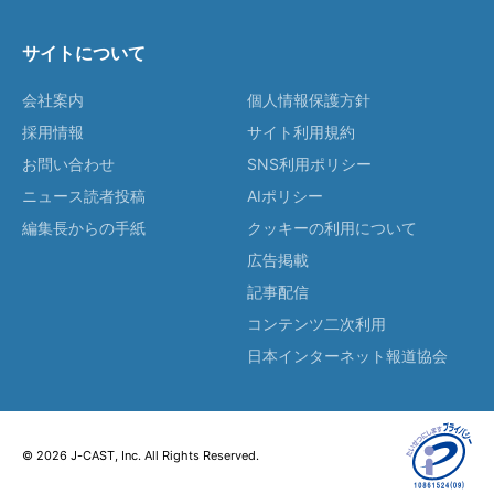
サイトについて
会社案内
個人情報保護方針
採用情報
サイト利用規約
お問い合わせ
SNS利用ポリシー
ニュース読者投稿
AIポリシー
編集長からの手紙
クッキーの利用について
広告掲載
記事配信
コンテンツ二次利用
日本インターネット報道協会
© 2026 J-CAST, Inc. All Rights Reserved.