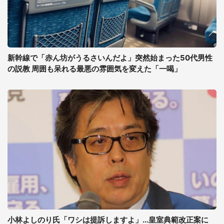
新幹線で「赤ん坊がうるさいんだよ」突然始まった50代男性
の説教 周囲も呆れる最悪の雰囲気を変えた「一喝」
小林よしのり氏「ワシは提訴しますよ」...皇室典範改正案に