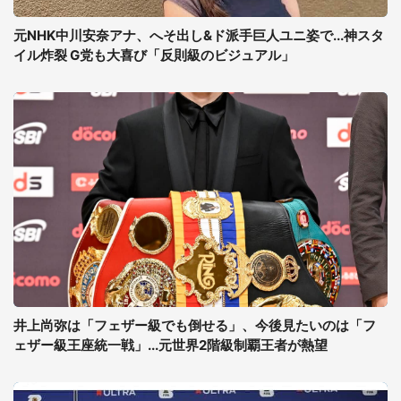
元NHK中川安奈アナ、へそ出し&ド派手巨人ユニ姿で...神スタ
イル炸裂 G党も大喜び「反則級のビジュアル」
井上尚弥は「フェザー級でも倒せる」、今後見たいのは「フ
ェザー級王座統一戦」...元世界2階級制覇王者が熱望