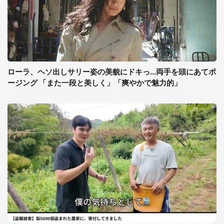
ローラ、ヘソ出しサリー姿の美貌にドキっ...両手を頭にあてポ
ージング 「また一段と美しく」「爽やかで魅力的」