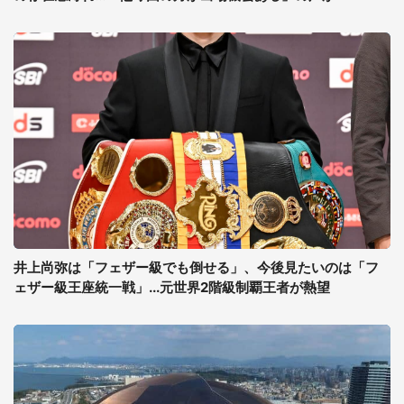
井上尚弥は「フェザー級でも倒せる」、今後見たいのは「フ
ェザー級王座統一戦」...元世界2階級制覇王者が熱望