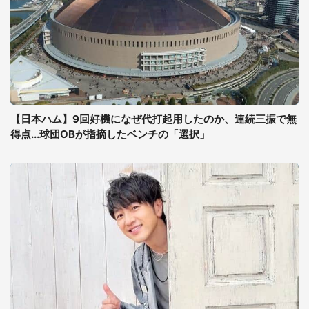
【日本ハム】9回好機になぜ代打起用したのか、連続三振で無
得点...球団OBが指摘したベンチの「選択」