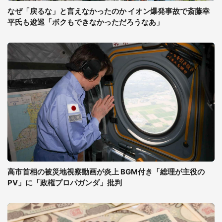
なぜ「戻るな」と言えなかったのか イオン爆発事故で斎藤幸
平氏も逡巡「ボクもできなかっただろうなあ」
高市首相の被災地視察動画が炎上 BGM付き「総理が主役の
PV」に「政権プロパガンダ」批判