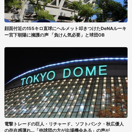
顔面付近の155キロ直球にヘルメット叩きつけたDeNAルーキ
ー宮下朝陽に擁護の声 「負けん気必要」と球団OB
電撃トレードの巨人・リチャード、ソフトバンク・秋広優人
の存在感薄れ...「他球団の方が出場機会ある」の声が