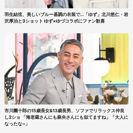
羽生結弦、美しいブルー基調の衣装で...「ゆず」北川悠仁・岩
沢厚治と3ショット ゆず×ゆづコラボにファン歓喜
市川團十郎の15歳長女&13歳長男、ソファでリラックス仲良
し2ショ 「海老蔵さんにも麻央さんにも似てますね」「大人に
なったな~」