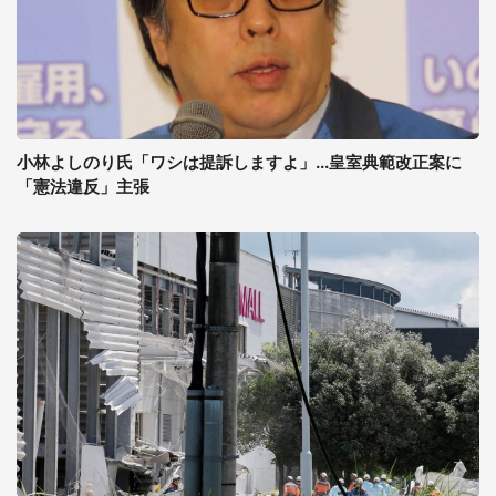
小林よしのり氏「ワシは提訴しますよ」...皇室典範改正案に
「憲法違反」主張