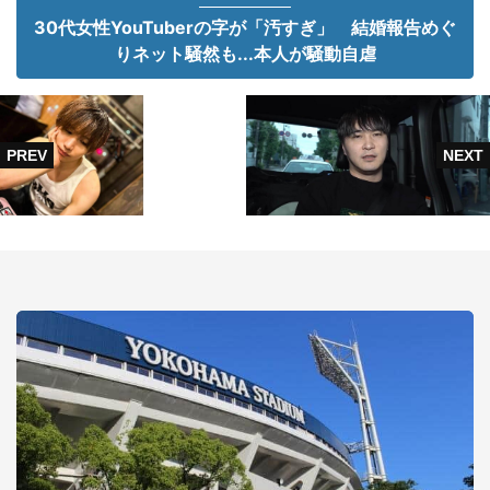
30代女性YouTuberの字が「汚すぎ」 結婚報告めぐ
りネット騒然も...本人が騒動自虐