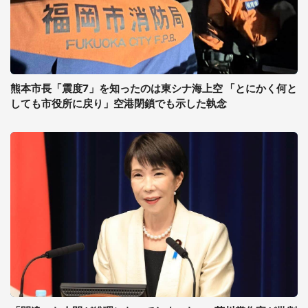
熊本市長「震度7」を知ったのは東シナ海上空 「とにかく何と
しても市役所に戻り」空港閉鎖でも示した執念