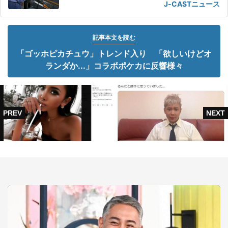
J-CASTニュース
記事本文を読む
「ゴッホピカチュウ」トレンド入り 「欲しいけどオ
ランダか...」コラボポケカに反響様々