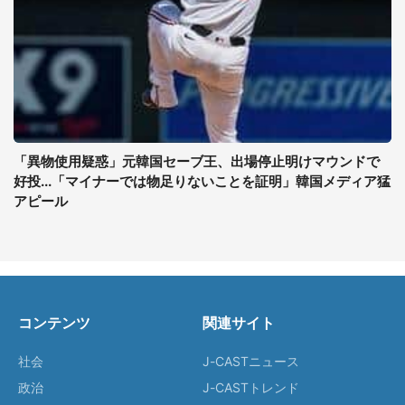
「異物使用疑惑」元韓国セーブ王、出場停止明けマウンドで
好投...「マイナーでは物足りないことを証明」韓国メディア猛
アピール
コンテンツ
関連サイト
社会
J-CASTニュース
政治
J-CASTトレンド