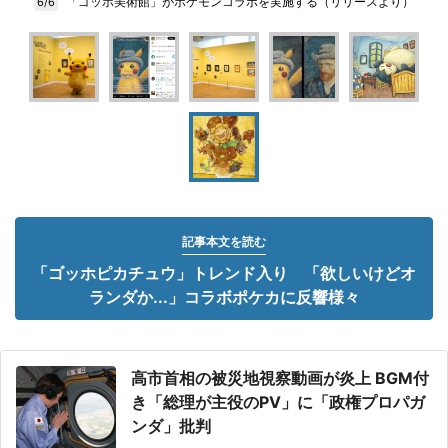
「ゴッホ美術館」がポケモンコラボを実施する（リリースより）
6/6
記事本文を読む
「ゴッホピカチュウ」トレンド入り 「欲しいけどオ
ランダか...」コラボポケカに反響様々
高市首相の被災地視察動画が炎上 BGM付
き「総理が主役のPV」に「政権プロパガ
ンダ」批判