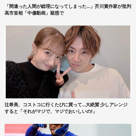
「間違った人間が総理になってしまった...」芥川賞作家が批判
高市首相「中傷動画」疑惑で
辻希美、コストコに行くたびに買って...大絶賛 少しアレンジ
すると「それがマジで、マジでおいしいの!」