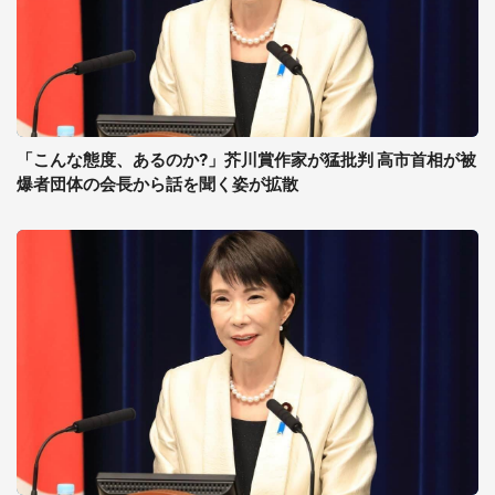
「こんな態度、あるのか?」芥川賞作家が猛批判 高市首相が被
爆者団体の会長から話を聞く姿が拡散