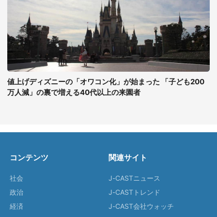
値上げディズニーの「オワコン化」が始まった 「子ども200
万人減」の裏で増える40代以上の来園者
コンテンツ
関連サイト
社会
J-CASTニュース
政治
J-CASTトレンド
経済
J-CAST会社ウォッチ