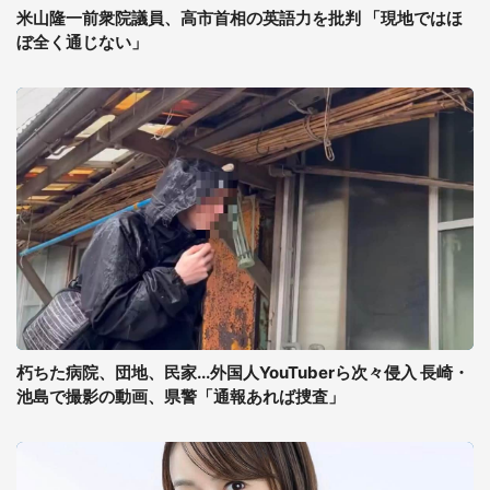
米山隆一前衆院議員、高市首相の英語力を批判 「現地ではほ
ぼ全く通じない」
朽ちた病院、団地、民家...外国人YouTuberら次々侵入 長崎・
池島で撮影の動画、県警「通報あれば捜査」