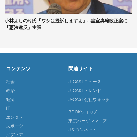
小林よしのり氏「ワシは提訴しますよ」...皇室典範改正案に
「憲法違反」主張
コンテンツ
関連サイト
社会
J-CASTニュース
政治
J-CASTトレンド
経済
J-CAST会社ウォッチ
IT
BOOKウォッチ
エンタメ
東京バーゲンマニア
スポーツ
Jタウンネット
メディア