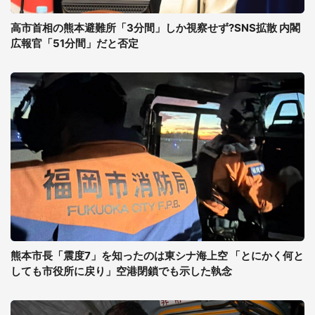
高市首相の熊本避難所「3分間」しか視察せず?SNS拡散 内閣
広報官「51分間」だと否定
熊本市長「震度7」を知ったのは東シナ海上空 「とにかく何と
しても市役所に戻り」空港閉鎖でも示した執念