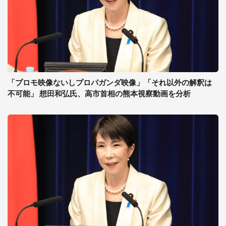
「プロモ映像ないしプロパガンダ映像」「それ以外の解釈は
不可能」 想田和弘氏、高市首相の熊本視察動画を分析