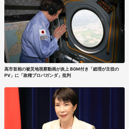
高市首相の被災地視察動画が炎上 BGM付き「総理が主役の
PV」に「政権プロパガンダ」批判