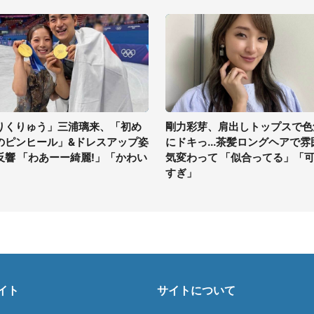
りくりゅう」三浦璃来、「初め
剛力彩芽、肩出しトップスで色
のピンヒール」&ドレスアップ姿
にドキっ...茶髪ロングヘアで雰
反響 「わあーー綺麗!」「かわい
気変わって 「似合ってる」「
」
すぎ」
イト
サイトについて