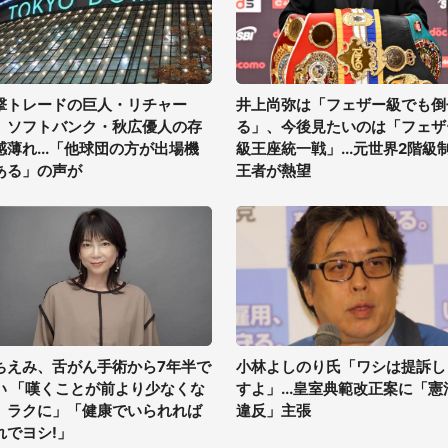
撃トレードの巨人・リチャー
井上尚弥は「フェザー級でも倒
、ソフトバンク・秋広優人の存
る」、今後見たいのは「フェザ
感薄れ...「他球団の方が出場機
級王座統一戦」...元世界2階級
ある」の声が
王者が熱望
ちえみ、舌がん手術から7年半で
小林よしのり氏「ワシは提訴し
い 「嘆くことが前より少なくな
すよ」...皇室典範改正案に「憲
、ラクに」「健康でいられれば
違反」主張
れでヨシ!」