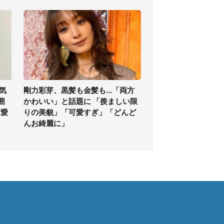
気
剛力彩芽、黒髪も金髪も...「両方
囲
かわいい」と話題に 「羨ましい限
可愛
りの美貌」「可愛すぎ」「どんど
んお綺麗に」