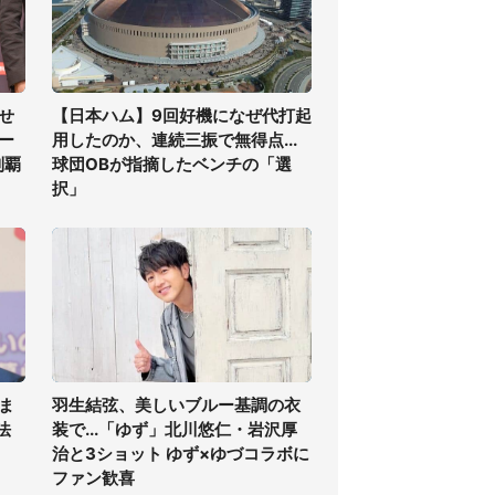
せ
【日本ハム】9回好機になぜ代打起
ー
用したのか、連続三振で無得点...
制覇
球団OBが指摘したベンチの「選
択」
ま
羽生結弦、美しいブルー基調の衣
法
装で...「ゆず」北川悠仁・岩沢厚
治と3ショット ゆず×ゆづコラボに
ファン歓喜