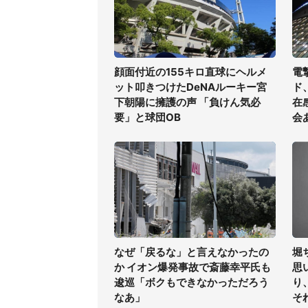
顔面付近の155キロ直球にヘルメ
電
ット叩きつけたDeNAルーキー宮
ド
下朝陽に擁護の声 「負けん気必
在
要」と球団OB
会
なぜ「戻るな」と言えなかったの
堀
か イオン爆発事故で斎藤幸平氏も
思
逡巡「ボクもできなかっただろう
り
なあ」
そ