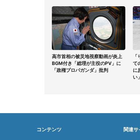
高市首相の被災地視察動画が炎上
「
BGM付き「総理が主役のPV」に
て
「政権プロパガンダ」批判
に
い
コンテンツ
関連サ