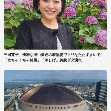
三田寛子、優雅な淡い黄色の着物姿で上品なたたずまいで
「めちゃくちゃ綺麗」「涼しげ」美貌ダダ漏れ