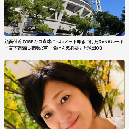
顔面付近の155キロ直球にヘルメット叩きつけたDeNAルーキ
ー宮下朝陽に擁護の声 「負けん気必要」と球団OB