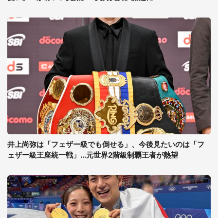
井上尚弥は「フェザー級でも倒せる」、今後見たいのは「フ
ェザー級王座統一戦」...元世界2階級制覇王者が熱望