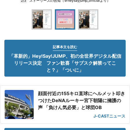
ストーリーズの告知（＠heysayjump_officialより）
2/3
記事本文を読む
「革新的」Hey!Say!JUMP、初の全世界デジタル配信
リリース決定 ファン歓喜「サブスク解禁ってこ
と？」「ついに」
顔面付近の155キロ直球にヘルメット叩き
つけたDeNAルーキー宮下朝陽に擁護の
声 「負けん気必要」と球団OB
J-CASTニュース