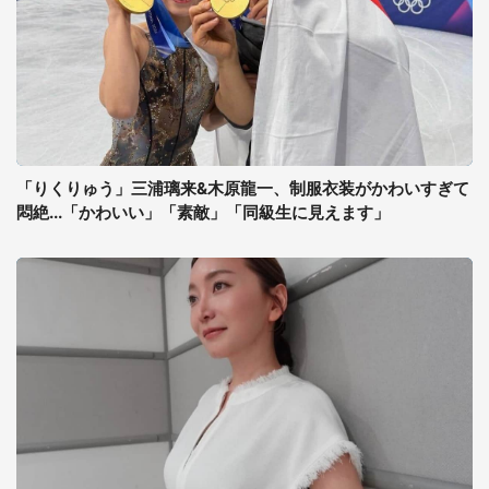
「りくりゅう」三浦璃来&木原龍一、制服衣装がかわいすぎて
悶絶...「かわいい」「素敵」「同級生に見えます」