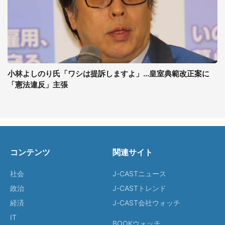
小林よしのり氏「ワシは提訴しますよ」...皇室典範改正案に
「憲法違反」主張
コンテンツ
関連サイト
社会
J-CASTニュース
政治
J-CASTトレンド
経済
J-CAST会社ウォッチ
IT
BOOKウォッチ