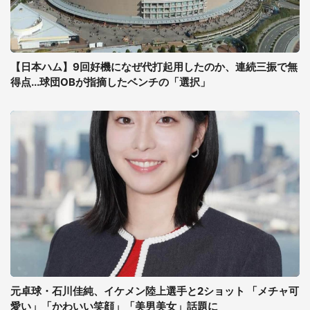
【日本ハム】9回好機になぜ代打起用したのか、連続三振で無
得点...球団OBが指摘したベンチの「選択」
元卓球・石川佳純、イケメン陸上選手と2ショット 「メチャ可
愛い」「かわいい笑顔」「美男美女」話題に