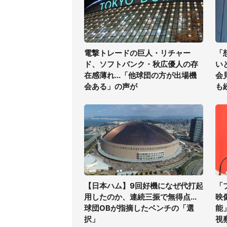
電撃トレードの巨人・リチャー
「
ド、ソフトバンク・秋広優人の存
い
在感薄れ...「他球団の方が出場機
会
会ある」の声が
も
【日本ハム】9回好機になぜ代打起
「
用したのか、連続三振で無得点...
映
球団OBが指摘したベンチの「選
能
択」
視