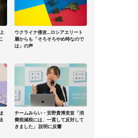
上
ウクライナ侵攻...ロシアエリート
に
層からも「そろそろやめ時なので
は」の声
ま
チームみらい・安野貴博党首「消
法
費税減税には、一貫して反対して
きました」 説明に反響