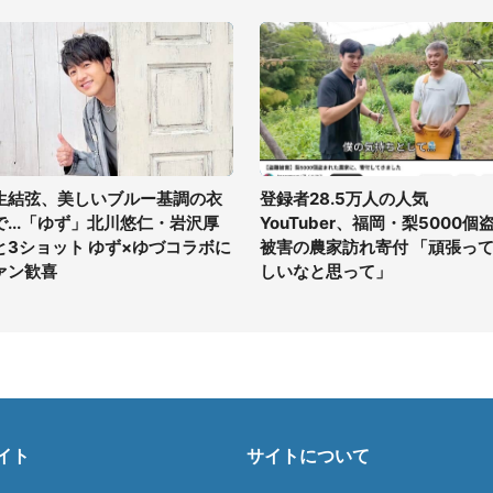
生結弦、美しいブルー基調の衣
登録者28.5万人の人気
で...「ゆず」北川悠仁・岩沢厚
YouTuber、福岡・梨5000個
と3ショット ゆず×ゆづコラボに
被害の農家訪れ寄付 「頑張っ
ァン歓喜
しいなと思って」
イト
サイトについて