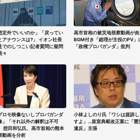
想定外でいいのか」「戻ってい
高市首相の被災地視察動画が炎
とアナウンスは?」 イオン社長
BGM付き「総理が主役のPV」
見でのしつこい記者質問に疑問
「政権プロパガンダ」批判
続々
プロモ映像ないしプロパガンダ
小林よしのり氏「ワシは提訴し
像」「それ以外の解釈は不可
すよ」...皇室典範改正案に「憲
」 想田和弘氏、高市首相の熊本
違反」主張
察動画を分析