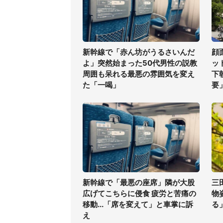
新幹線で「赤ん坊がうるさいんだ
顔
よ」突然始まった50代男性の説教
ッ
周囲も呆れる最悪の雰囲気を変え
下
た「一喝」
要
新幹線で「最悪の座席」隣が大股
三
広げてこちらに侵食 疲労と苦痛の
物
移動...「席を変えて」と車掌に訴
る
え