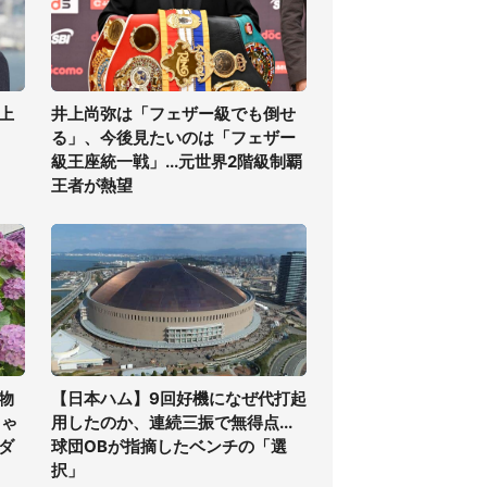
上
井上尚弥は「フェザー級でも倒せ
る」、今後見たいのは「フェザー
級王座統一戦」...元世界2階級制覇
王者が熱望
物
【日本ハム】9回好機になぜ代打起
ちゃ
用したのか、連続三振で無得点...
ダ
球団OBが指摘したベンチの「選
択」