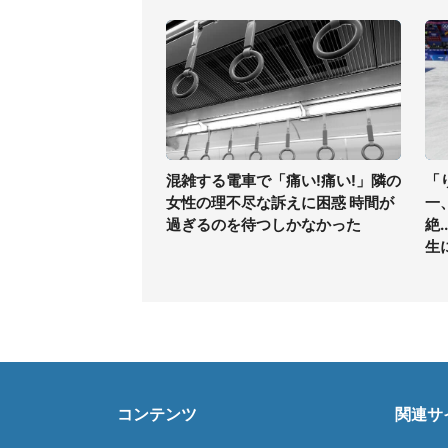
混雑する電車で「痛い!痛い!」隣の
「
女性の理不尽な訴えに困惑 時間が
一
過ぎるのを待つしかなかった
絶
生
コンテンツ
関連サ