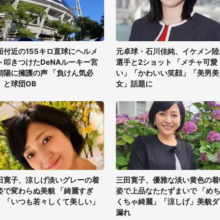
面付近の155キロ直球にヘルメ
元卓球・石川佳純、イケメン陸
ト叩きつけたDeNAルーキー宮
選手と2ショット 「メチャ可愛
朝陽に擁護の声 「負けん気必
い」「かわいい笑顔」「美男美
」と球団OB
女」話題に
田寛子、涼しげ淡いグレーの着
三田寛子、優雅な淡い黄色の着
姿で変わらぬ美貌 「綺麗すぎ
姿で上品なたたずまいで 「め
」「いつも若々しくて美しい」
くちゃ綺麗」「涼しげ」美貌ダ
漏れ