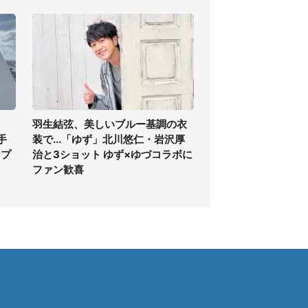
羽生結弦、美しいブルー基調の衣
手
装で...「ゆず」北川悠仁・岩沢厚
ップ
治と3ショット ゆず×ゆづコラボに
ファン歓喜