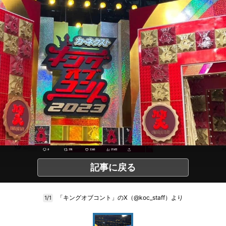
記事に戻る
「キングオブコント」のX（@koc_staff）より
1/1