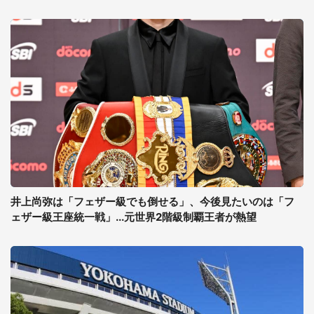
井上尚弥は「フェザー級でも倒せる」、今後見たいのは「フ
ェザー級王座統一戦」...元世界2階級制覇王者が熱望