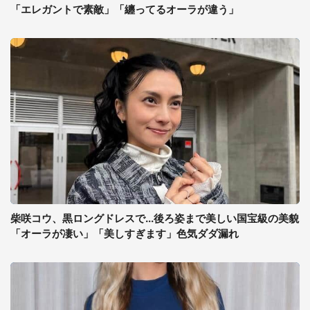
「エレガントで素敵」「纏ってるオーラが違う」
柴咲コウ、黒ロングドレスで...後ろ姿まで美しい国宝級の美貌
「オーラが凄い」「美しすぎます」色気ダダ漏れ