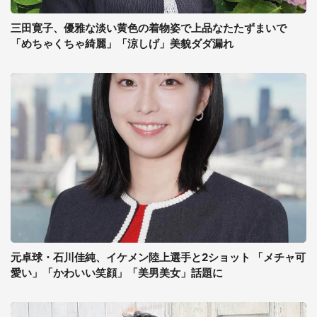
三田寛子、優雅な淡い黄色の着物姿で上品なたたずまいで
「めちゃくちゃ綺麗」「涼しげ」美貌ダダ漏れ
元卓球・石川佳純、イケメン陸上選手と2ショット 「メチャ可
愛い」「かわいい笑顔」「美男美女」話題に