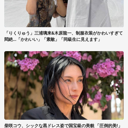
「りくりゅう」三浦璃来&木原龍一、制服衣装がかわいすぎて
悶絶...「かわいい」「素敵」「同級生に見えます」
柴咲コウ、シックな黒ドレス姿で国宝級の美貌 「圧倒的美!」