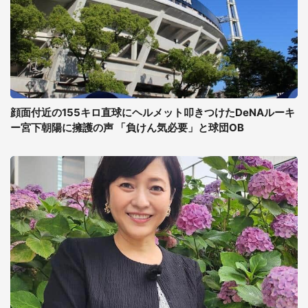
顔面付近の155キロ直球にヘルメット叩きつけたDeNAルーキ
ー宮下朝陽に擁護の声 「負けん気必要」と球団OB