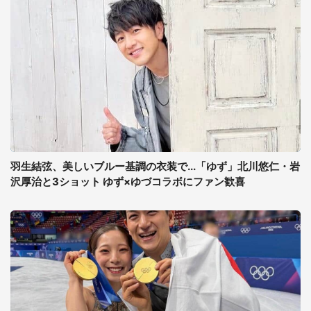
羽生結弦、美しいブルー基調の衣装で...「ゆず」北川悠仁・岩
沢厚治と3ショット ゆず×ゆづコラボにファン歓喜