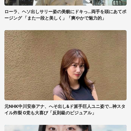
ローラ、ヘソ出しサリー姿の美貌にドキっ...両手を頭にあてポ
ージング 「また一段と美しく」「爽やかで魅力的」
元NHK中川安奈アナ、へそ出し&ド派手巨人ユニ姿で...神スタ
イル炸裂 G党も大喜び「反則級のビジュアル」