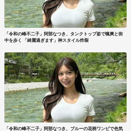
「令和の峰不二子」阿部なつき、タンクトップ姿で颯爽と街
中を歩く 「綺麗過ぎます」神スタイル炸裂
「令和の峰不二子」阿部なつき、ブルーの花柄ワンピで色気