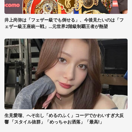
井上尚弥は「フェザー級でも倒せる」、今後見たいのは「フ
ェザー級王座統一戦」...元世界2階級制覇王者が熱望
生見愛瑠、へそ出し「めるのふく」コーデでかわいすぎ大反
響 「スタイル抜群」「めっちゃお洒落」「最高!」