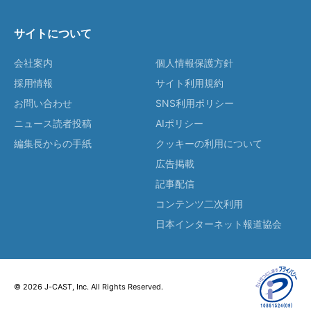
サイトについて
会社案内
個人情報保護方針
採用情報
サイト利用規約
お問い合わせ
SNS利用ポリシー
ニュース読者投稿
AIポリシー
編集長からの手紙
クッキーの利用について
広告掲載
記事配信
コンテンツ二次利用
日本インターネット報道協会
© 2026 J-CAST, Inc. All Rights Reserved.