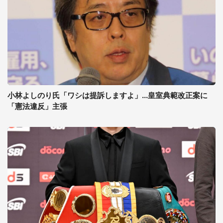
小林よしのり氏「ワシは提訴しますよ」...皇室典範改正案に
「憲法違反」主張