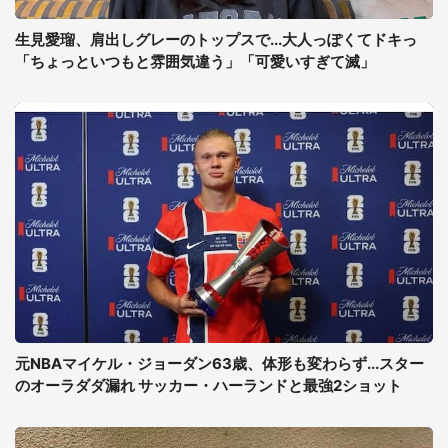
生見愛瑠、肩出しグレーのトップスで...大人っぽくてドキっ
「ちょっといつもと雰囲気違う」「可愛いすぎて滅」
元NBAマイケル・ジョーダン63歳、体形も変わらず...スター
のオーラダダ漏れ サッカー・ハーランドと最強2ショット