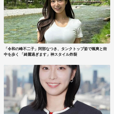
「令和の峰不二子」阿部なつき、タンクトップ姿で颯爽と街
中を歩く 「綺麗過ぎます」神スタイル炸裂