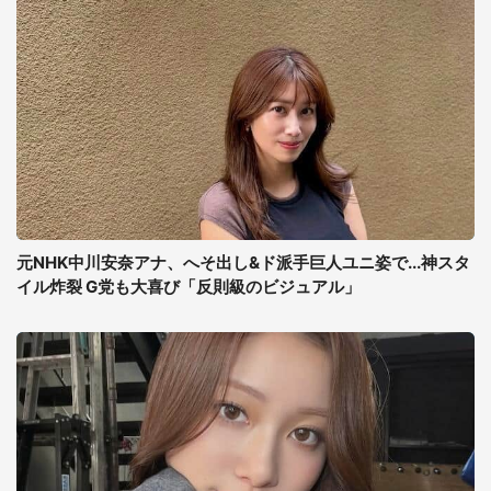
元NHK中川安奈アナ、へそ出し&ド派手巨人ユニ姿で...神スタ
イル炸裂 G党も大喜び「反則級のビジュアル」