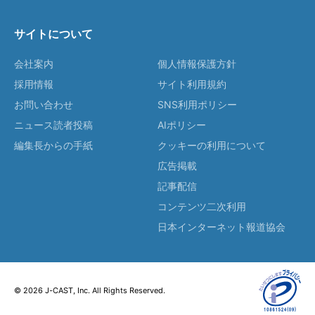
サイトについて
会社案内
個人情報保護方針
採用情報
サイト利用規約
お問い合わせ
SNS利用ポリシー
ニュース読者投稿
AIポリシー
編集長からの手紙
クッキーの利用について
広告掲載
記事配信
コンテンツ二次利用
日本インターネット報道協会
© 2026 J-CAST, Inc. All Rights Reserved.