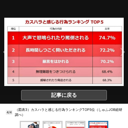
記事に戻る
（図表3）カスハラと感じる行為ランキングTOP5位（しゅふJOB総研
4/4
調べ）