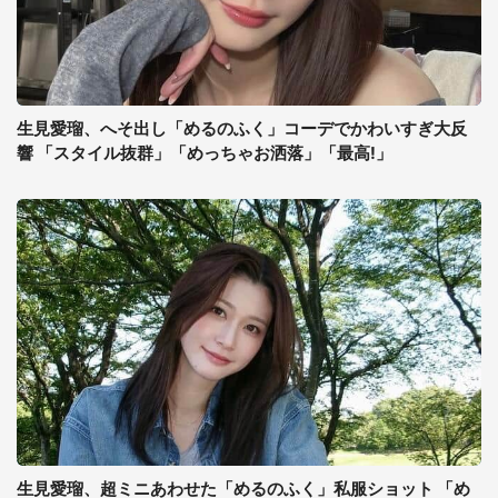
生見愛瑠、へそ出し「めるのふく」コーデでかわいすぎ大反
響 「スタイル抜群」「めっちゃお洒落」「最高!」
生見愛瑠、超ミニあわせた「めるのふく」私服ショット 「め