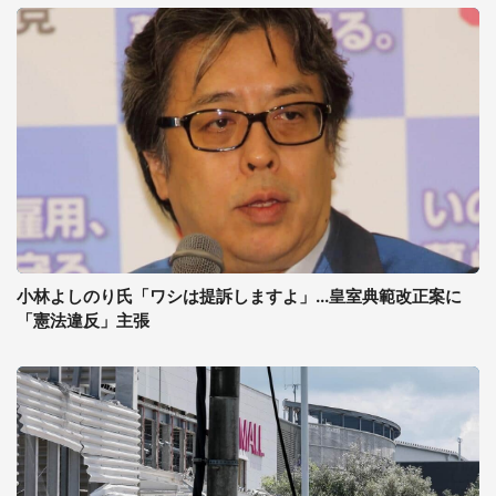
小林よしのり氏「ワシは提訴しますよ」...皇室典範改正案に
「憲法違反」主張