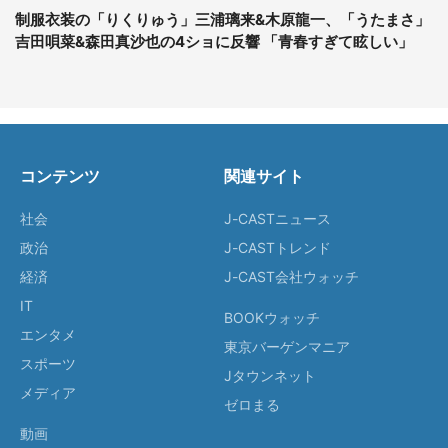
制服衣装の「りくりゅう」三浦璃来&木原龍一、「うたまさ」
吉田唄菜&森田真沙也の4ショに反響 「青春すぎて眩しい」
コンテンツ
関連サイト
社会
J-CASTニュース
政治
J-CASTトレンド
経済
J-CAST会社ウォッチ
IT
BOOKウォッチ
エンタメ
東京バーゲンマニア
スポーツ
Jタウンネット
メディア
ゼロまる
動画