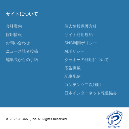
サイトについて
会社案内
個人情報保護方針
採用情報
サイト利用規約
お問い合わせ
SNS利用ポリシー
ニュース読者投稿
AIポリシー
編集長からの手紙
クッキーの利用について
広告掲載
記事配信
コンテンツ二次利用
日本インターネット報道協会
© 2026 J-CAST, Inc. All Rights Reserved.