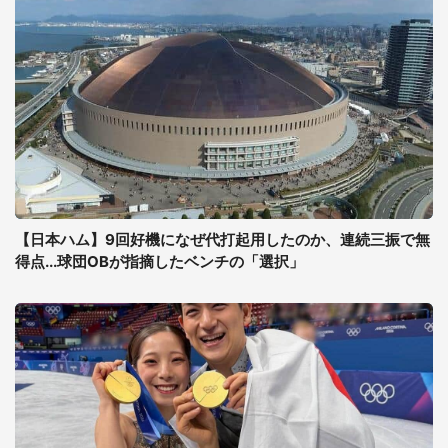
【日本ハム】9回好機になぜ代打起用したのか、連続三振で無
得点...球団OBが指摘したベンチの「選択」