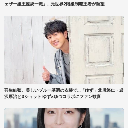
ェザー級王座統一戦」...元世界2階級制覇王者が熱望
羽生結弦、美しいブルー基調の衣装で...「ゆず」北川悠仁・岩
沢厚治と3ショット ゆず×ゆづコラボにファン歓喜