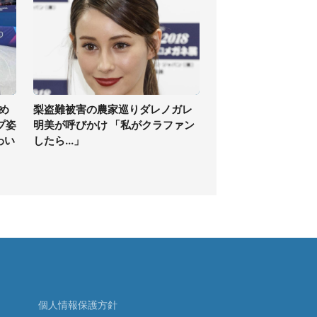
め
梨盗難被害の農家巡りダレノガレ
プ姿
明美が呼びかけ 「私がクラファン
わい
したら...」
個人情報保護方針