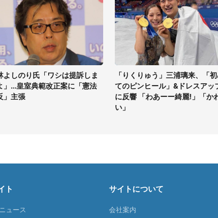
林よしのり氏「ワシは提訴しま
「りくりゅう」三浦璃来、「初
よ」...皇室典範改正案に「憲法
てのピンヒール」&ドレスアッ
反」主張
に反響 「わあーー綺麗!」「か
い」
イト
サイトについて
Tニュース
会社案内