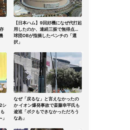
【日本ハム】9回好機になぜ代打起
存
用したのか、連続三振で無得点...
機
球団OBが指摘したベンチの「選
択」
なぜ「戻るな」と言えなかったの
2シ
か イオン爆発事故で斎藤幸平氏も
にも
逡巡「ボクもできなかっただろう
~」
なあ」