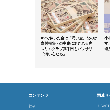
AVで稼いだ金は「汚い金」なのか
小
寄付報告への中傷にあきれる声...
す
スリムクラブ真栄田もバッサリ
違
「汚い心だね」
コンテンツ
関連サ
社会
J-CAS