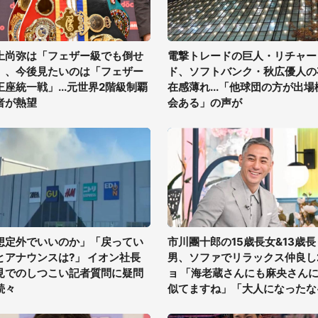
上尚弥は「フェザー級でも倒せ
電撃トレードの巨人・リチャー
」、今後見たいのは「フェザー
ド、ソフトバンク・秋広優人の
王座統一戦」...元世界2階級制覇
在感薄れ...「他球団の方が出場
者が熱望
会ある」の声が
想定外でいいのか」「戻ってい
市川團十郎の15歳長女&13歳長
とアナウンスは?」 イオン社長
男、ソファでリラックス仲良し
見でのしつこい記者質問に疑問
ョ 「海老蔵さんにも麻央さん
続々
似てますね」「大人になったな