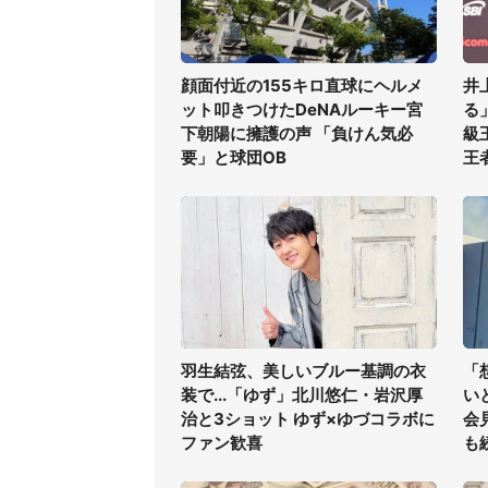
顔面付近の155キロ直球にヘルメ
井
ット叩きつけたDeNAルーキー宮
る
下朝陽に擁護の声 「負けん気必
級
要」と球団OB
王
羽生結弦、美しいブルー基調の衣
「
装で...「ゆず」北川悠仁・岩沢厚
い
治と3ショット ゆず×ゆづコラボに
会
ファン歓喜
も