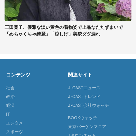
三田寛子、優雅な淡い黄色の着物姿で上品なたたずまいで
「めちゃくちゃ綺麗」「涼しげ」美貌ダダ漏れ
コンテンツ
関連サイト
社会
J-CASTニュース
政治
J-CASTトレンド
経済
J-CAST会社ウォッチ
IT
BOOKウォッチ
エンタメ
東京バーゲンマニア
スポーツ
Jタウンネット