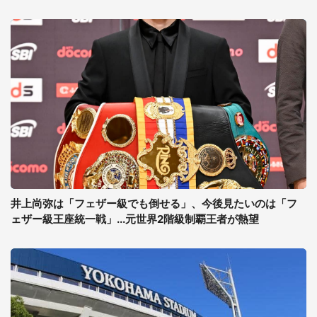
井上尚弥は「フェザー級でも倒せる」、今後見たいのは「フ
ェザー級王座統一戦」...元世界2階級制覇王者が熱望