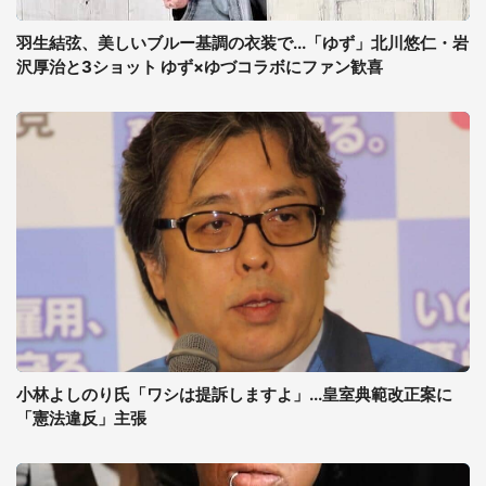
羽生結弦、美しいブルー基調の衣装で...「ゆず」北川悠仁・岩
沢厚治と3ショット ゆず×ゆづコラボにファン歓喜
小林よしのり氏「ワシは提訴しますよ」...皇室典範改正案に
「憲法違反」主張