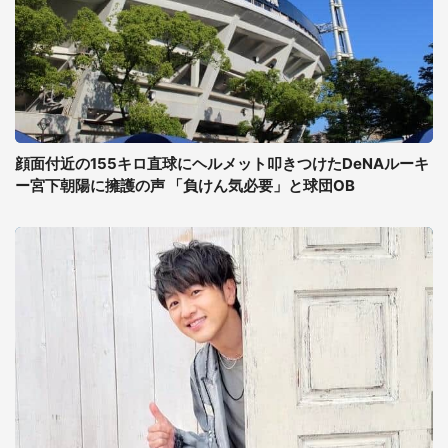
顔面付近の155キロ直球にヘルメット叩きつけたDeNAルーキ
ー宮下朝陽に擁護の声 「負けん気必要」と球団OB