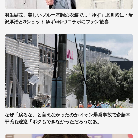
羽生結弦、美しいブルー基調の衣装で...「ゆず」北川悠仁・岩
沢厚治と3ショット ゆず×ゆづコラボにファン歓喜
なぜ「戻るな」と言えなかったのか イオン爆発事故で斎藤幸
平氏も逡巡「ボクもできなかっただろうなあ」