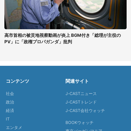
高市首相の被災地視察動画が炎上 BGM付き「総理が主役の
PV」に「政権プロパガンダ」批判
コンテンツ
関連サイト
社会
J-CASTニュース
政治
J-CASTトレンド
経済
J-CAST会社ウォッチ
IT
BOOKウォッチ
エンタメ
東京バーゲンマニア