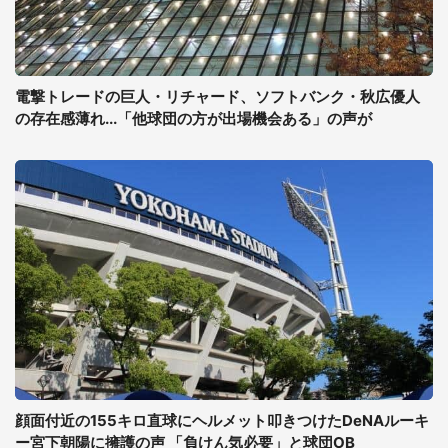
電撃トレードの巨人・リチャード、ソフトバンク・秋広優人
の存在感薄れ...「他球団の方が出場機会ある」の声が
顔面付近の155キロ直球にヘルメット叩きつけたDeNAルーキ
ー宮下朝陽に擁護の声 「負けん気必要」と球団OB