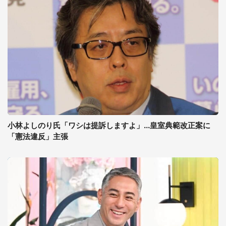
小林よしのり氏「ワシは提訴しますよ」...皇室典範改正案に
「憲法違反」主張