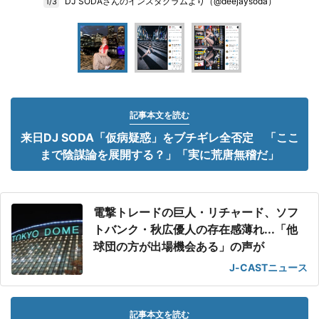
DJ SODAさんのインスタグラムより（@deejaysoda）
1/3
記事本文を読む
来日DJ SODA「仮病疑惑」をブチギレ全否定 「ここ
まで陰謀論を展開する？」「実に荒唐無稽だ」
電撃トレードの巨人・リチャード、ソフ
トバンク・秋広優人の存在感薄れ...「他
球団の方が出場機会ある」の声が
J-CASTニュース
記事本文を読む