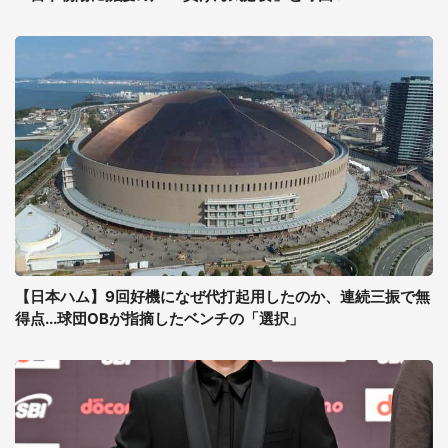
【日本ハム】9回好機になぜ代打起用したのか、連続三振で無
得点...球団OBが指摘したベンチの「選択」