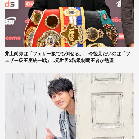
井上尚弥は「フェザー級でも倒せる」、今後見たいのは「フ
ェザー級王座統一戦」...元世界2階級制覇王者が熱望