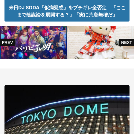
来日DJ SODA「仮病疑惑」をブチギレ全否定 「ここ
まで陰謀論を展開する？」「実に荒唐無稽だ」