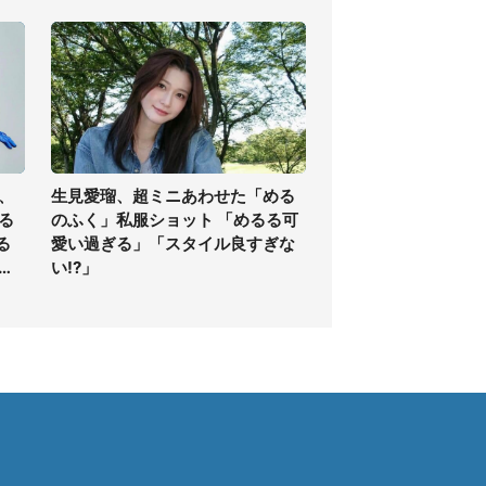
、
生見愛瑠、超ミニあわせた「める
る
のふく」私服ショット 「めるる可
る
愛い過ぎる」「スタイル良すぎな
ィ
い!?」