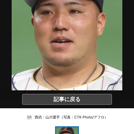
記事に戻る
西武・山川選手（写真：CTK Photo/アフロ）
1/1