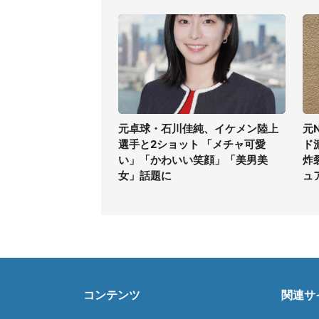
元卓球・石川佳純、イケメン陸上
元
選手と2ショット 「メチャ可愛
ド
い」「かわいい笑顔」「美男美
炸
女」話題に
ュ
コンテンツ
関連サ