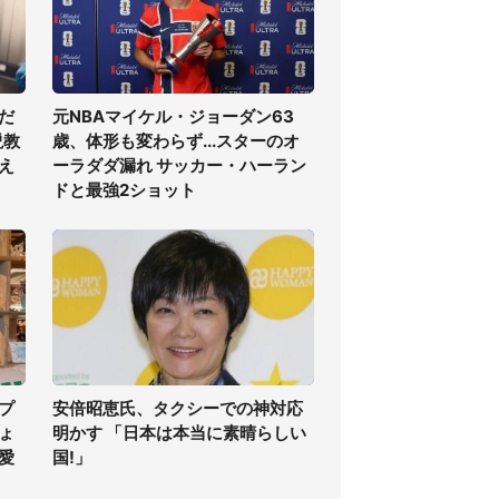
だ
元NBAマイケル・ジョーダン63
説教
歳、体形も変わらず...スターのオ
え
ーラダダ漏れ サッカー・ハーラン
ドと最強2ショット
プ
安倍昭恵氏、タクシーでの神対応
ちょ
明かす 「日本は本当に素晴らしい
愛
国!」