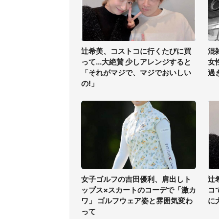
辻希美、コストコに行くたびに買
混
って...大絶賛 少しアレンジすると
女
「それがマジで、マジでおいしい
過
の!」
女子ゴルフの吉田優利、肩出しト
辻
ップス×スカートのコーデで「激カ
コ
ワ」 ゴルフウェア姿と雰囲気変わ
に
って