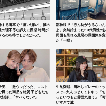
雑する電車で「痛い!痛い!」隣の
新幹線で「赤ん坊がうるさいん
性の理不尽な訴えに困惑 時間が
よ」突然始まった50代男性の
ぎるのを待つしかなかった
周囲も呆れる最悪の雰囲気を変
た「一喝」
希美、「激ウマだった」コスト
生見愛瑠、肩出しグレーのトッ
で買った商品を絶賛 子どもたち
スで...大人っぽくてドキっ 「
大好評...「ヤバくない?」
っといつもと雰囲気違う」「可
いすぎて滅」