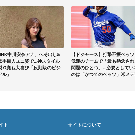
NHK中川安奈アナ、へそ出し&
【ドジャース】打撃不振ベッツ
派手巨人ユニ姿で...神スタイル
低迷のチームで「最も懸念され
裂 G党も大喜び「反則級のビジ
問題のひとつ」...必要としてい
アル」
のは「かつてのベッツ」米メデ
ア
イト
サイトについて