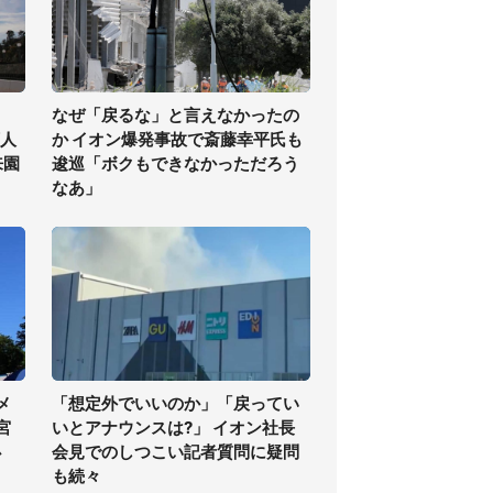
なぜ「戻るな」と言えなかったの
万人
か イオン爆発事故で斎藤幸平氏も
来園
逡巡「ボクもできなかっただろう
なあ」
メ
「想定外でいいのか」「戻ってい
宮
いとアナウンスは?」 イオン社長
必
会見でのしつこい記者質問に疑問
も続々