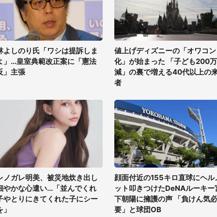
林よしのり氏「ワシは提訴しま
値上げディズニーの「オワコン
よ」...皇室典範改正案に「憲法
化」が始まった 「子ども200
反」主張
減」の裏で増える40代以上の
者
レノガレ明美、被災地炊き出し
顔面付近の155キロ直球にヘル
細やかな心遣い...「並んでくれ
ット叩きつけたDeNAルーキー
子やとりにきてくれた子にシー
下朝陽に擁護の声 「負けん気
を」
要」と球団OB