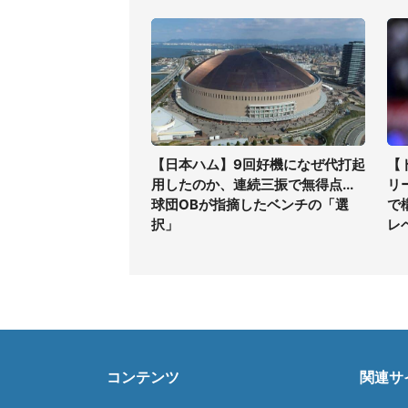
【日本ハム】9回好機になぜ代打起
【
用したのか、連続三振で無得点...
リ
球団OBが指摘したベンチの「選
で
択」
レ
コンテンツ
関連サ