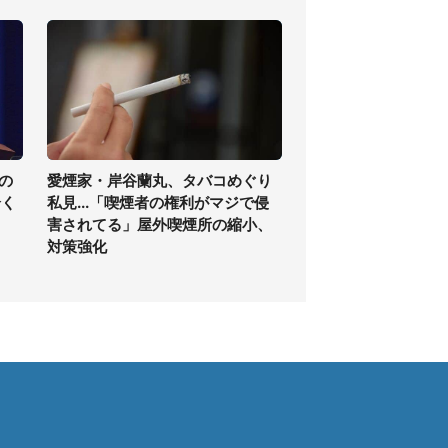
の
愛煙家・岸谷蘭丸、タバコめぐり
全く
私見...「喫煙者の権利がマジで侵
害されてる」屋外喫煙所の縮小、
対策強化