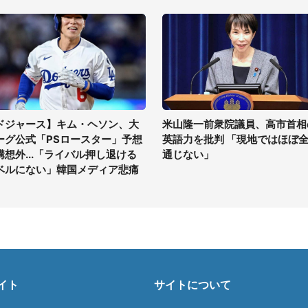
ドジャース】キム・ヘソン、大
米山隆一前衆院議員、高市首相
ーグ公式「PSロースター」予想
英語力を批判 「現地ではほぼ
構想外...「ライバル押し退ける
通じない」
ベルにない」韓国メディア悲痛
イト
サイトについて