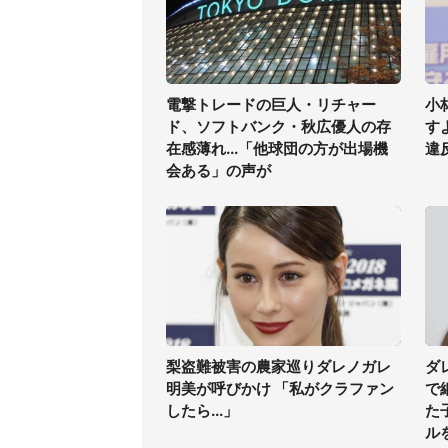
電撃トレードの巨人・リチャー
小
ド、ソフトバンク・秋広優人の存
す
在感薄れ...「他球団の方が出場機
違
会ある」の声が
梨盗難被害の農家巡りダレノガレ
ダ
明美が呼びかけ 「私がクラファン
で
したら...」
た
ル