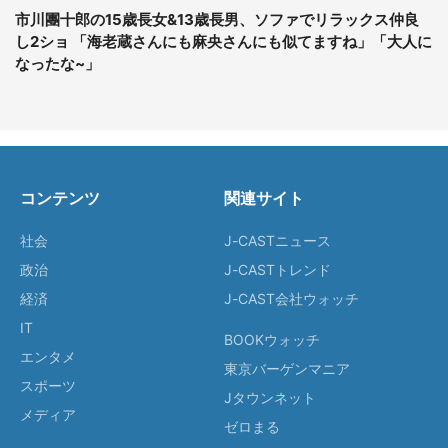
市川團十郎の15歳長女&13歳長男、ソファでリラックス仲良
し2ショ 「海老蔵さんにも麻央さんにも似てますね」「大人に
なったな~」
コンテンツ
関連サイト
社会
J-CASTニュース
政治
J-CASTトレンド
経済
J-CAST会社ウォッチ
IT
BOOKウォッチ
エンタメ
東京バーゲンマニア
スポーツ
Jタウンネット
メディア
ゼロまる