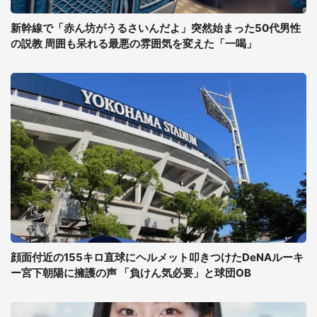
新幹線で「赤ん坊がうるさいんだよ」突然始まった50代男性
の説教 周囲も呆れる最悪の雰囲気を変えた「一喝」
顔面付近の155キロ直球にヘルメット叩きつけたDeNAルーキ
ー宮下朝陽に擁護の声 「負けん気必要」と球団OB