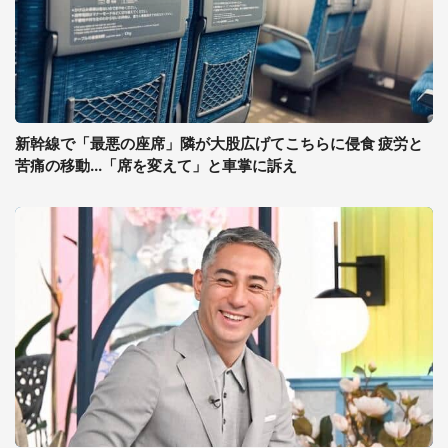
新幹線で「最悪の座席」隣が大股広げてこちらに侵食 疲労と
苦痛の移動...「席を変えて」と車掌に訴え