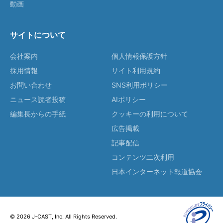
動画
サイトについて
会社案内
個人情報保護方針
採用情報
サイト利用規約
お問い合わせ
SNS利用ポリシー
ニュース読者投稿
AIポリシー
編集長からの手紙
クッキーの利用について
広告掲載
記事配信
コンテンツ二次利用
日本インターネット報道協会
© 2026 J-CAST, Inc. All Rights Reserved.