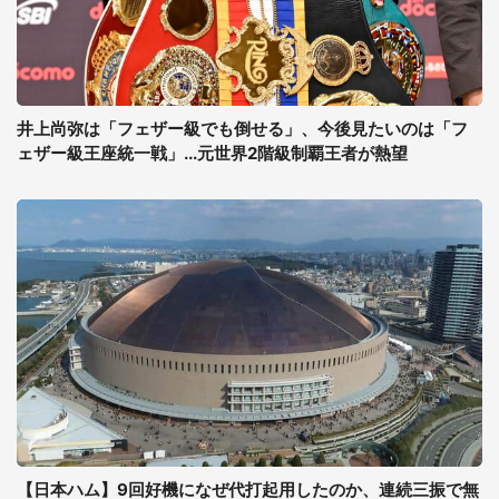
井上尚弥は「フェザー級でも倒せる」、今後見たいのは「フ
ェザー級王座統一戦」...元世界2階級制覇王者が熱望
【日本ハム】9回好機になぜ代打起用したのか、連続三振で無