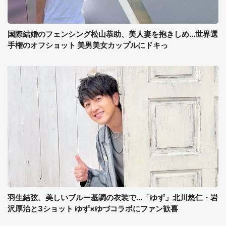
国際結婚のフェンシング松山恭助、美人妻を抱きしめ...世界選
手権のオフショット 美男美女カップルにドキっ
羽生結弦、美しいブルー基調の衣装で...「ゆず」北川悠仁・岩
沢厚治と3ショット ゆず×ゆづコラボにファン歓喜