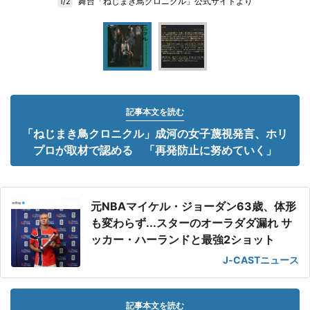
舞台「ねじまき鳥クロニクル」公式サイトより
1/2
記事本文を読む
「ねじまき鳥クロニクル」成河の女子蔑視発言、ホリ
プロが取材で認める 「再発防止に努めていく」
元NBAマイケル・ジョーダン63歳、体形
も変わらず...スターのオーラダダ漏れ サ
ッカー・ハーランドと最強2ショット
J-CASTニュース
記事本文を読む