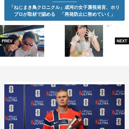
「ねじまき鳥クロニクル」成河の女子蔑視発言、ホリ
プロが取材で認める 「再発防止に努めていく」