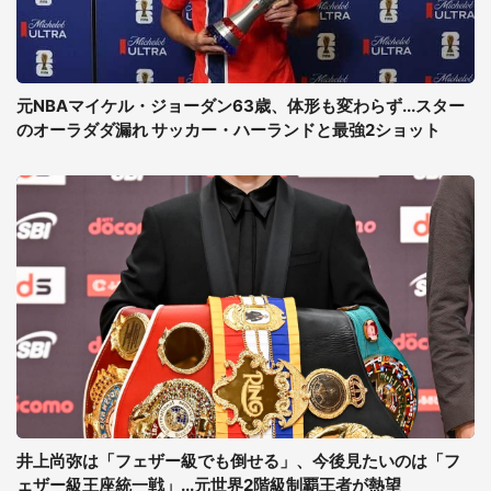
元NBAマイケル・ジョーダン63歳、体形も変わらず...スター
のオーラダダ漏れ サッカー・ハーランドと最強2ショット
井上尚弥は「フェザー級でも倒せる」、今後見たいのは「フ
ェザー級王座統一戦」...元世界2階級制覇王者が熱望