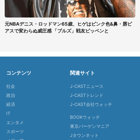
元NBAデニス・ロッドマン65歳、ヒゲはピンク色&鼻・唇ピ
アスで変わらぬ威圧感 「ブルズ」戦友ピッペンと
コンテンツ
関連サイト
社会
J-CASTニュース
政治
J-CASTトレンド
経済
J-CAST会社ウォッチ
IT
BOOKウォッチ
エンタメ
東京バーゲンマニア
スポーツ
Jタウンネット