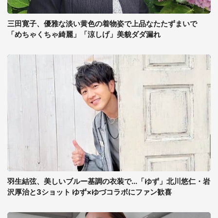
三田寛子、優雅な淡い黄色の着物姿で上品なたたずまいで
「めちゃくちゃ綺麗」「涼しげ」美貌ダダ漏れ
羽生結弦、美しいブルー基調の衣装で...「ゆず」北川悠仁・岩
沢厚治と3ショット ゆず×ゆづコラボにファン歓喜