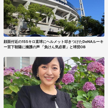
顔面付近の155キロ直球にヘルメット叩きつけたDeNAルーキ
ー宮下朝陽に擁護の声 「負けん気必要」と球団OB