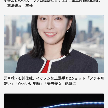
小林よしのり氏「ワシは提訴しますよ」...皇室典範改正案に
「憲法違反」主張
元卓球・石川佳純、イケメン陸上選手と2ショット 「メチャ可
愛い」「かわいい笑顔」「美男美女」話題に