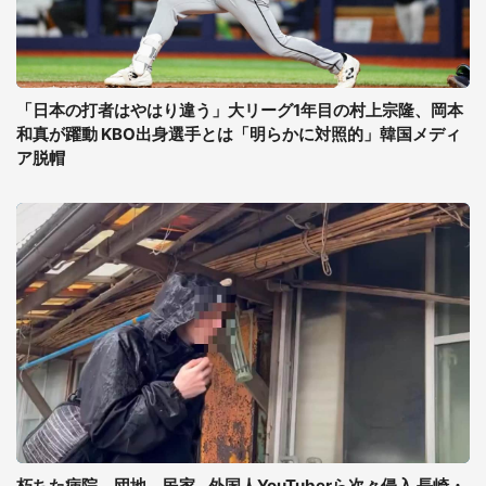
「日本の打者はやはり違う」大リーグ1年目の村上宗隆、岡本
和真が躍動 KBO出身選手とは「明らかに対照的」韓国メディ
ア脱帽
朽ちた病院、団地、民家...外国人YouTuberら次々侵入 長崎・