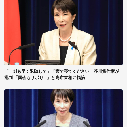
「一刻も早く退陣して」「家で寝てください」芥川賞作家が
批判 「国会もサボり...」と高市首相に指摘