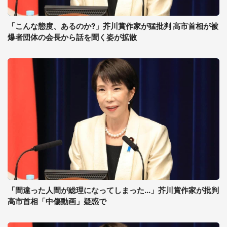
「こんな態度、あるのか?」芥川賞作家が猛批判 高市首相が被
爆者団体の会長から話を聞く姿が拡散
「間違った人間が総理になってしまった...」芥川賞作家が批判
高市首相「中傷動画」疑惑で