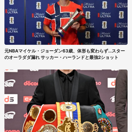
元NBAマイケル・ジョーダン63歳、体形も変わらず...スター
のオーラダダ漏れ サッカー・ハーランドと最強2ショット