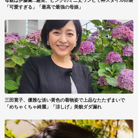
母親は伊藤蘭...趣里、ピンクのミニ丈ワンピで神スタイル炸裂
「可愛すぎる」「最高で最強の母娘」
三田寛子、優雅な淡い黄色の着物姿で上品なたたずまいで
「めちゃくちゃ綺麗」「涼しげ」美貌ダダ漏れ