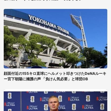
顔面付近の155キロ直球にヘルメット叩きつけたDeNAルーキ
ー宮下朝陽に擁護の声 「負けん気必要」と球団OB