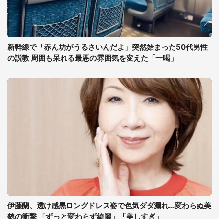
新幹線で「赤ん坊がうるさいんだよ」突然始まった50代男性
の説教 周囲も呆れる最悪の雰囲気を変えた「一喝」
伊藤蘭、透け感黒ロングドレス姿で色気ダダ漏れ...変わらぬ美
貌の衝撃 「ずっと変わらず綺麗」「美しすぎ」