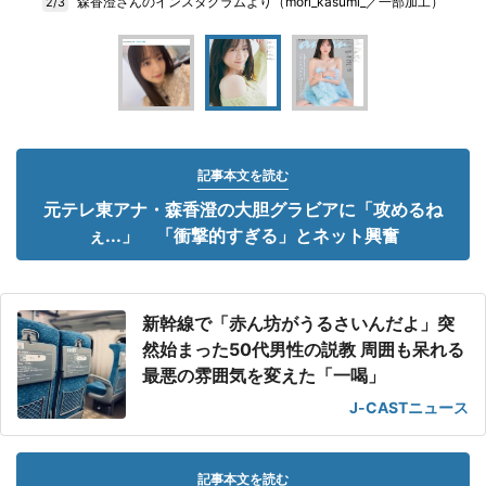
森香澄さんのインスタグラムより（mori_kasumi_／一部加工）
2/3
記事本文を読む
元テレ東アナ・森香澄の大胆グラビアに「攻めるね
ぇ...」 「衝撃的すぎる」とネット興奮
新幹線で「赤ん坊がうるさいんだよ」突
然始まった50代男性の説教 周囲も呆れる
最悪の雰囲気を変えた「一喝」
J-CASTニュース
記事本文を読む