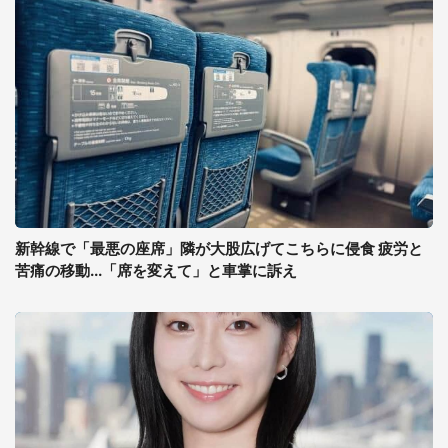
新幹線で「最悪の座席」隣が大股広げてこちらに侵食 疲労と
苦痛の移動...「席を変えて」と車掌に訴え