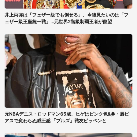
井上尚弥は「フェザー級でも倒せる」、今後見たいのは「フ
ェザー級王座統一戦」...元世界2階級制覇王者が熱望
元NBAデニス・ロッドマン65歳、ヒゲはピンク色&鼻・唇ピ
アスで変わらぬ威圧感 「ブルズ」戦友ピッペンと