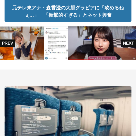
元テレ東アナ・森香澄の大胆グラビアに「攻めるね
ぇ...」 「衝撃的すぎる」とネット興奮