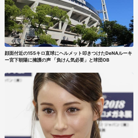
顔面付近の155キロ直球にヘルメット叩きつけたDeNAルーキ
ー宮下朝陽に擁護の声 「負けん気必要」と球団OB