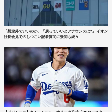
「想定外でいいのか」「戻っていいとアナウンスは?」 イオン
社長会見でのしつこい記者質問に疑問も続々