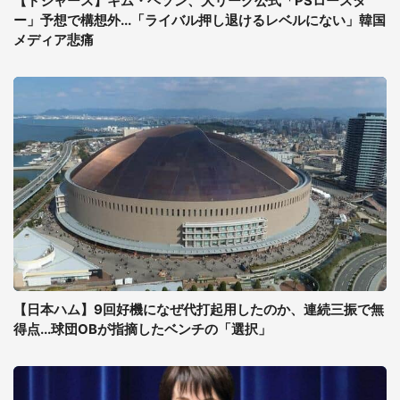
【ドジャース】キム・ヘソン、大リーグ公式「PSロースタ
ー」予想で構想外...「ライバル押し退けるレベルにない」韓国
メディア悲痛
【日本ハム】9回好機になぜ代打起用したのか、連続三振で無
得点...球団OBが指摘したベンチの「選択」