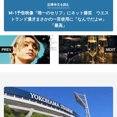
記事本文を読む
M-1予告映像「唯一のセリフ」にネット爆笑 ウエス
トランド漫才まさかの一言使用に「なんでだよw」
「最高」