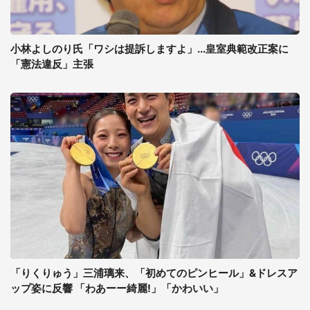
小林よしのり氏「ワシは提訴しますよ」...皇室典範改正案に
「憲法違反」主張
「りくりゅう」三浦璃来、「初めてのピンヒール」&ドレスア
ップ姿に反響 「わあーー綺麗!」「かわいい」