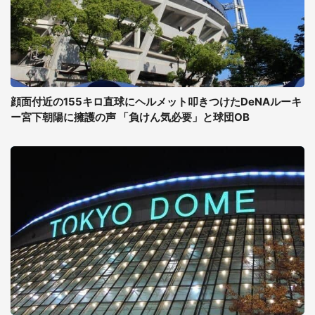
顔面付近の155キロ直球にヘルメット叩きつけたDeNAルーキ
ー宮下朝陽に擁護の声 「負けん気必要」と球団OB