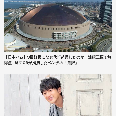
【日本ハム】9回好機になぜ代打起用したのか、連続三振で無
得点...球団OBが指摘したベンチの「選択」