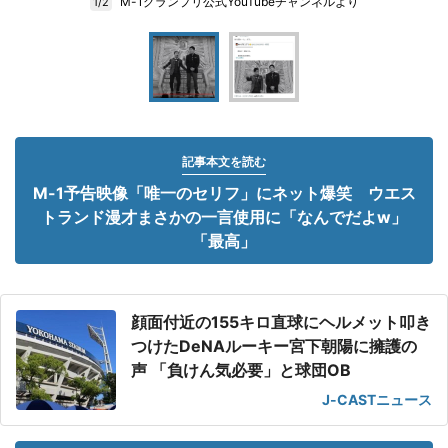
M-1グランプリ公式YouTubeチャンネルより
1/2
記事本文を読む
M-1予告映像「唯一のセリフ」にネット爆笑 ウエス
トランド漫才まさかの一言使用に「なんでだよw」
「最高」
顔面付近の155キロ直球にヘルメット叩き
つけたDeNAルーキー宮下朝陽に擁護の
声 「負けん気必要」と球団OB
J-CASTニュース