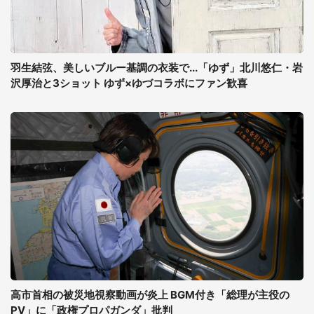
羽生結弦、美しいブルー基調の衣装で...「ゆず」北川悠仁・岩
沢厚治と3ショット ゆず×ゆづコラボにファン歓喜
高市首相の被災地視察動画が炎上 BGM付き「総理が主役の
PV」に「政権プロパガンダ」批判