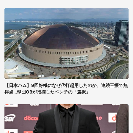
【日本ハム】9回好機になぜ代打起用したのか、連続三振で無
得点...球団OBが指摘したベンチの「選択」