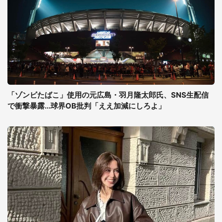
「ゾンビたばこ」使用の元広島・羽月隆太郎氏、SNS生配信
で衝撃暴露...球界OB批判「ええ加減にしろよ」