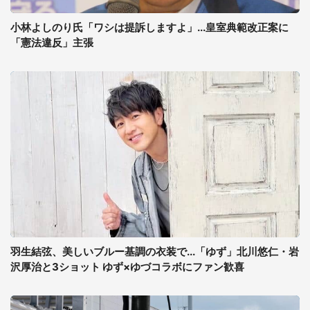
小林よしのり氏「ワシは提訴しますよ」...皇室典範改正案に
「憲法違反」主張
羽生結弦、美しいブルー基調の衣装で...「ゆず」北川悠仁・岩
沢厚治と3ショット ゆず×ゆづコラボにファン歓喜