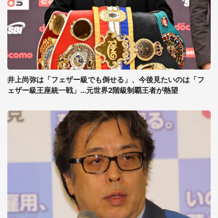
井上尚弥は「フェザー級でも倒せる」、今後見たいのは「フ
ェザー級王座統一戦」...元世界2階級制覇王者が熱望