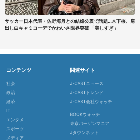
サッカー日本代表・佐野海舟との結婚公表で話題...木下桜、肩
出し白キャミコーデでかわいさ限界突破 「美しすぎ」
コンテンツ
関連サイト
社会
J-CASTニュース
政治
J-CASTトレンド
経済
J-CAST会社ウォッチ
IT
BOOKウォッチ
エンタメ
東京バーゲンマニア
スポーツ
Jタウンネット
メディア