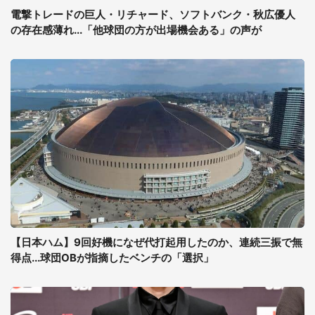
電撃トレードの巨人・リチャード、ソフトバンク・秋広優人
の存在感薄れ...「他球団の方が出場機会ある」の声が
【日本ハム】9回好機になぜ代打起用したのか、連続三振で無
得点...球団OBが指摘したベンチの「選択」