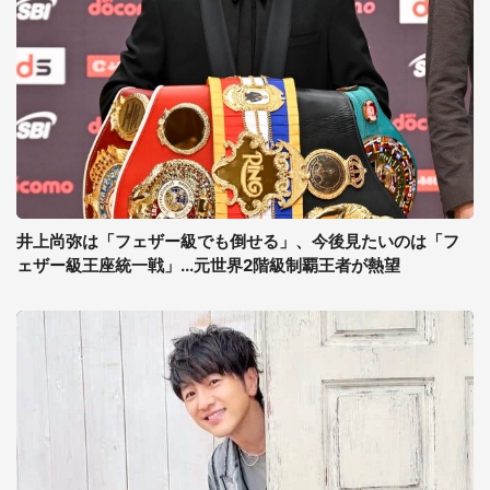
井上尚弥は「フェザー級でも倒せる」、今後見たいのは「フ
ェザー級王座統一戦」...元世界2階級制覇王者が熱望