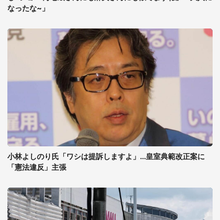
なったな~」
小林よしのり氏「ワシは提訴しますよ」...皇室典範改正案に
「憲法違反」主張