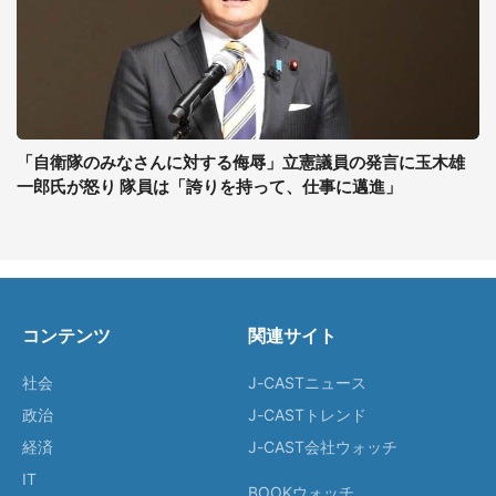
「自衛隊のみなさんに対する侮辱」立憲議員の発言に玉木雄
一郎氏が怒り 隊員は「誇りを持って、仕事に邁進」
コンテンツ
関連サイト
社会
J-CASTニュース
政治
J-CASTトレンド
経済
J-CAST会社ウォッチ
IT
BOOKウォッチ