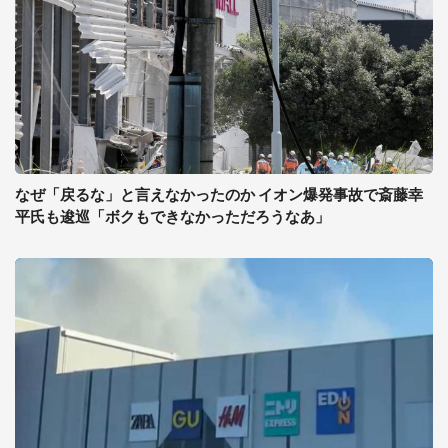
なぜ「戻るな」と言えなかったのか イオン爆発事故で斎藤幸
平氏も逡巡「ボクもできなかっただろうなあ」