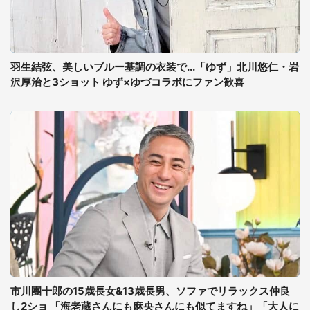
羽生結弦、美しいブルー基調の衣装で...「ゆず」北川悠仁・岩
沢厚治と3ショット ゆず×ゆづコラボにファン歓喜
市川團十郎の15歳長女&13歳長男、ソファでリラックス仲良
し2ショ 「海老蔵さんにも麻央さんにも似てますね」「大人に