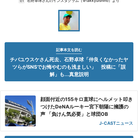
石野卓球さんのインスタグラム（＠takkyuishino）より
1/1
記事本文を読む
チバユウスケさん死去、石野卓球「仲良くなかったヤ
ツらがSNSでお悔やむのも浅ましい」 投稿に「誤
解」も...真意説明
顔面付近の155キロ直球にヘルメット叩き
つけたDeNAルーキー宮下朝陽に擁護の
声 「負けん気必要」と球団OB
J-CASTニュース