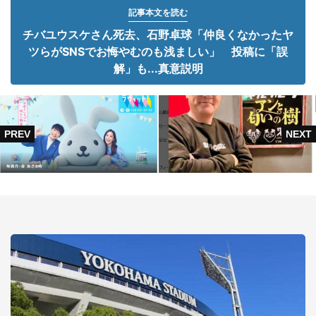
記事本文を読む
チバユウスケさん死去、石野卓球「仲良くなかったヤ
ツらがSNSでお悔やむのも浅ましい」 投稿に「誤
解」も...真意説明