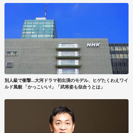
別人級で衝撃...大河ドラマ初出演のモデル、ヒゲたくわえワイ
ルド風貌 「かっこいい!」「武将姿も似合うとは」