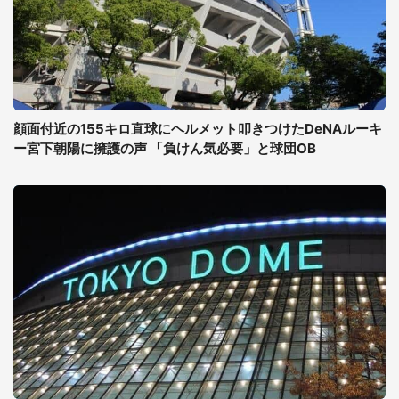
顔面付近の155キロ直球にヘルメット叩きつけたDeNAルーキ
ー宮下朝陽に擁護の声 「負けん気必要」と球団OB