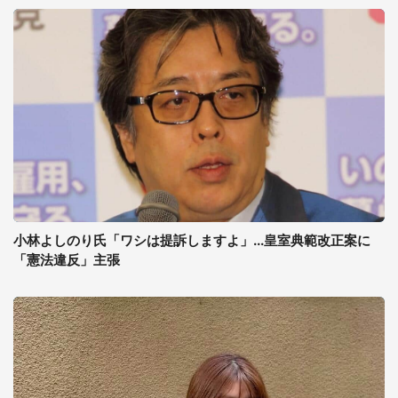
小林よしのり氏「ワシは提訴しますよ」...皇室典範改正案に
「憲法違反」主張