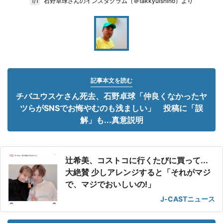
石野卓球さんのインスタグラム（＠takkyuishino）より
1/1
記事本文を読む
チバユウスケさん死去、石野卓球「仲良くなかったヤ
ツらがSNSでお悔やむのも浅ましい」 投稿に「誤
解」も...真意説明
辻希美、コストコに行くたびに買って...
大絶賛 少しアレンジすると「それがマジ
で、マジでおいしいの!」
J-CASTニュース