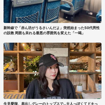
新幹線で「赤ん坊がうるさいんだよ」突然始まった50代男性
の説教 周囲も呆れる最悪の雰囲気を変えた「一喝」
生見愛瑠、肩出しグレーのトップスで...大人っぽくてドキっ