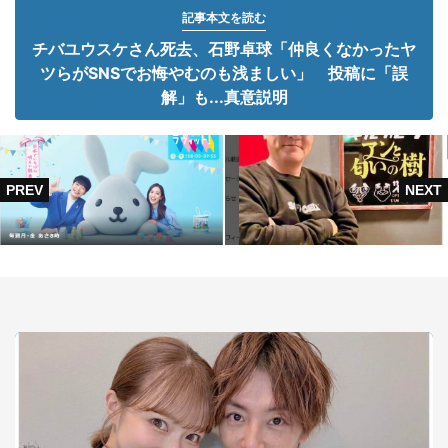
記事本文を読む
チバユウスケさん死去、石野卓球「仲良くなかったヤ
ツらがSNSでお悔やむのも浅ましい」 投稿に「誤
解」も...真意説明