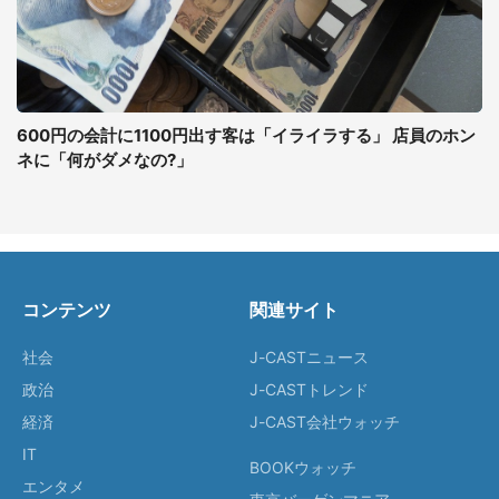
600円の会計に1100円出す客は「イライラする」 店員のホン
ネに「何がダメなの?」
コンテンツ
関連サイト
社会
J-CASTニュース
政治
J-CASTトレンド
経済
J-CAST会社ウォッチ
IT
BOOKウォッチ
エンタメ