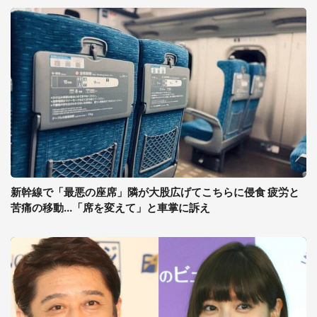
新幹線で「最悪の座席」隣が大股広げてこちらに侵食 疲労と
苦痛の移動...「席を変えて」と車掌に訴え