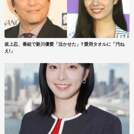
坂上忍、番組で新川優愛「泣かせた」? 愛用タオルに「汚ね
え!」