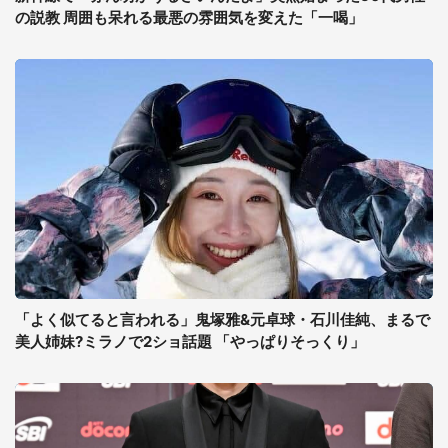
の説教 周囲も呆れる最悪の雰囲気を変えた「一喝」
「よく似てると言われる」鬼塚雅&元卓球・石川佳純、まるで
美人姉妹?ミラノで2ショ話題 「やっぱりそっくり」