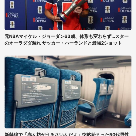
元NBAマイケル・ジョーダン63歳、体形も変わらず...スター
のオーラダダ漏れ サッカー・ハーランドと最強2ショット
新幹線で「赤ん坊がうるさいんだよ」突然始まった50代男性