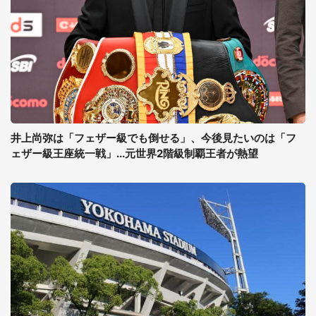
井上尚弥は「フェザー級でも倒せる」、今後見たいのは「フ
ェザー級王座統一戦」...元世界2階級制覇王者が熱望