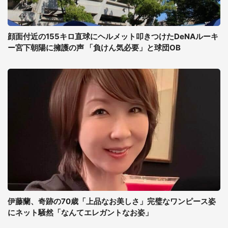
顔面付近の155キロ直球にヘルメット叩きつけたDeNAルーキ
ー宮下朝陽に擁護の声 「負けん気必要」と球団OB
伊藤蘭、奇跡の70歳「上品なお美しさ」完璧なワンピース姿
にネット騒然「なんてエレガントなお姿」