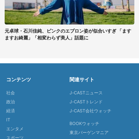
元卓球・石川佳純、ピンクのエプロン姿が似合いすぎ 「ます
ますお綺麗」「相変わらず美人」話題に
コンテンツ
関連サイト
社会
J-CASTニュース
政治
J-CASTトレンド
経済
J-CAST会社ウォッチ
IT
BOOKウォッチ
エンタメ
東京バーゲンマニア
スポーツ