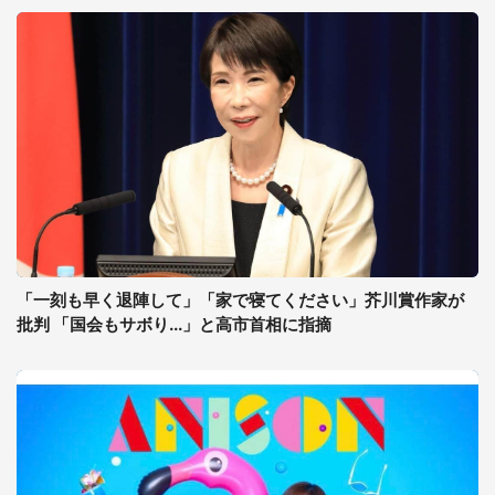
「一刻も早く退陣して」「家で寝てください」芥川賞作家が
批判 「国会もサボり...」と高市首相に指摘