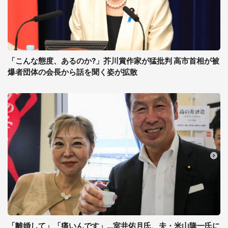
「こんな態度、あるのか?」芥川賞作家が猛批判 高市首相が被
爆者団体の会長から話を聞く姿が拡散
「離婚して」「痛いんです」...室井佑月氏、夫・米山隆一氏に