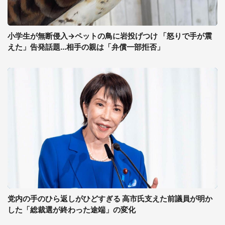
小学生が無断侵入→ペットの鳥に岩投げつけ 「怒りで手が震
えた」告発話題...相手の親は「弁償一部拒否」
党内の手のひら返しがひどすぎる 高市氏支えた前議員が明か
した「総裁選が終わった途端」の変化