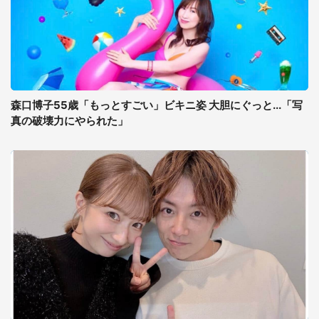
森口博子55歳「もっとすごい」ビキニ姿 大胆にぐっと...「写
真の破壊力にやられた」