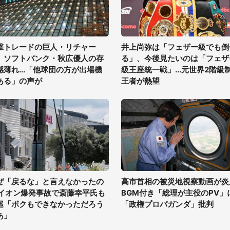
撃トレードの巨人・リチャー
井上尚弥は「フェザー級でも倒
、ソフトバンク・秋広優人の存
る」、今後見たいのは「フェザ
感薄れ...「他球団の方が出場機
級王座統一戦」...元世界2階級
ある」の声が
王者が熱望
ぜ「戻るな」と言えなかったの
高市首相の被災地視察動画が炎
 イオン爆発事故で斎藤幸平氏も
BGM付き「総理が主役のPV」
巡「ボクもできなかっただろう
「政権プロパガンダ」批判
あ」