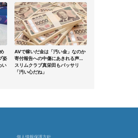
め
AVで稼いだ金は「汚い金」なのか
プ姿
寄付報告への中傷にあきれる声...
わい
スリムクラブ真栄田もバッサリ
「汚い心だね」
個人情報保護方針