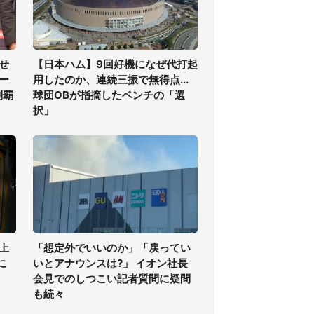
せ
【日本ハム】9回好機になぜ代打起
ー
用したのか、連続三振で無得点...
制覇
球団OBが指摘したベンチの「選
択」
上
「想定外でいいのか」「戻ってい
に
いとアナウンスは?」 イオン社長
会見でのしつこい記者質問に疑問
も続々