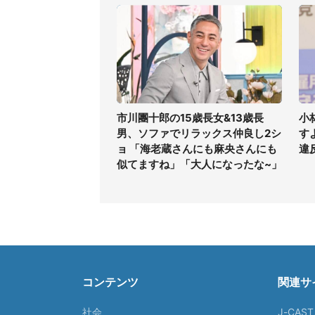
市川團十郎の15歳長女&13歳長
小
男、ソファでリラックス仲良し2シ
す
ョ 「海老蔵さんにも麻央さんにも
違
似てますね」「大人になったな~」
コンテンツ
関連サ
社会
J-CAS