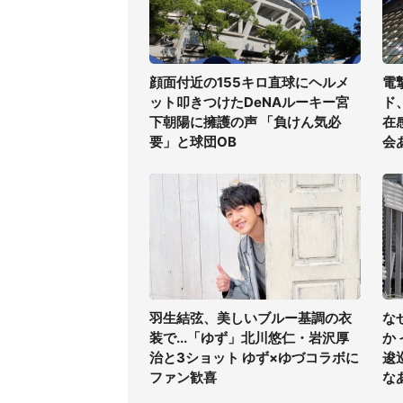
顔面付近の155キロ直球にヘルメ
電
ット叩きつけたDeNAルーキー宮
ド
下朝陽に擁護の声 「負けん気必
在
要」と球団OB
会
羽生結弦、美しいブルー基調の衣
な
装で...「ゆず」北川悠仁・岩沢厚
か
治と3ショット ゆず×ゆづコラボに
逡
ファン歓喜
な