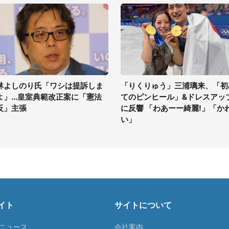
林よしのり氏「ワシは提訴しま
「りくりゅう」三浦璃来、「初
よ」...皇室典範改正案に「憲法
てのピンヒール」&ドレスアッ
反」主張
に反響 「わあーー綺麗!」「か
い」
イト
サイトについて
Tニュース
会社案内