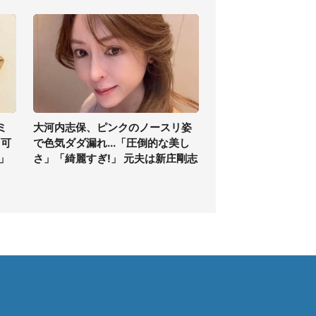
ミ
大河内志保、ピンクのノースリ姿
「可
で色気ダダ漏れ...「圧倒的な美し
」
さ」「綺麗すぎ!」 元夫は新庄剛志