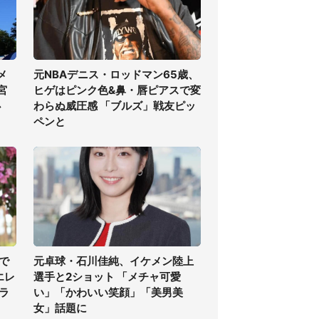
メ
元NBAデニス・ロッドマン65歳、
宮
ヒゲはピンク色&鼻・唇ピアスで変
必
わらぬ威圧感 「ブルズ」戦友ピッ
ペンと
で
元卓球・石川佳純、イケメン陸上
エレ
選手と2ショット 「メチャ可愛
ラ
い」「かわいい笑顔」「美男美
女」話題に