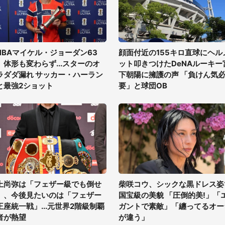
NBAマイケル・ジョーダン63
顔面付近の155キロ直球にヘル
、体形も変わらず...スターのオ
ット叩きつけたDeNAルーキー
ラダダ漏れ サッカー・ハーラン
下朝陽に擁護の声 「負けん気
と最強2ショット
要」と球団OB
上尚弥は「フェザー級でも倒せ
柴咲コウ、シックな黒ドレス姿
」、今後見たいのは「フェザー
国宝級の美貌 「圧倒的美!」「
王座統一戦」...元世界2階級制覇
ガントで素敵」「纏ってるオー
者が熱望
が違う」