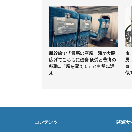
新幹線で「最悪の座席」隣が大股
市
広げてこちらに侵食 疲労と苦痛の
男
移動...「席を変えて」と車掌に訴
ョ
え
似
コンテンツ
関連サ