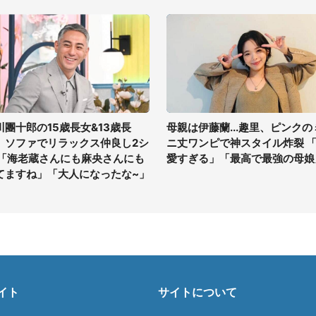
川團十郎の15歳長女&13歳長
母親は伊藤蘭...趣里、ピンクの
、ソファでリラックス仲良し2シ
ニ丈ワンピで神スタイル炸裂 
 「海老蔵さんにも麻央さんにも
愛すぎる」「最高で最強の母娘
てますね」「大人になったな~」
イト
サイトについて