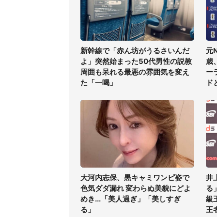
新幹線で「赤ん坊がうるさいんだ
元
よ」突然始まった50代男性の説教
歳
周囲も呆れる最悪の雰囲気を変え
ー
た「一喝」
ド
大河内志保、黒キャミワンピ姿で
井
色気ダダ漏れ 変わらぬ美貌にどよ
る
めき...「美人過ぎ」「美しすぎ
級
る」
王