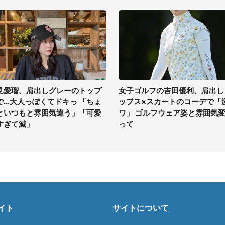
見愛瑠、肩出しグレーのトップ
女子ゴルフの吉田優利、肩出し
で...大人っぽくてドキっ 「ちょ
ップス×スカートのコーデで「
といつもと雰囲気違う」「可愛
ワ」 ゴルフウェア姿と雰囲気
すぎて滅」
って
イト
サイトについて