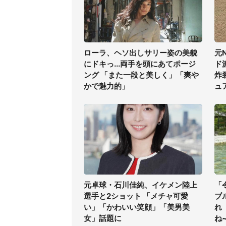
ローラ、ヘソ出しサリー姿の美貌
元
にドキっ...両手を頭にあてポージ
ド
ング 「また一段と美しく」「爽や
炸
かで魅力的」
ュ
元卓球・石川佳純、イケメン陸上
「
選手と2ショット 「メチャ可愛
ブ
い」「かわいい笑顔」「美男美
れ
女」話題に
ね