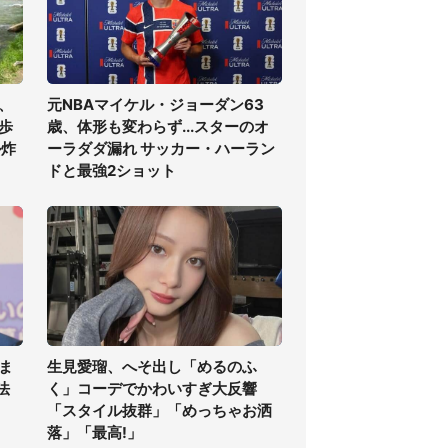
、
元NBAマイケル・ジョーダン63
歩
歳、体形も変わらず...スターのオ
ル炸
ーラダダ漏れ サッカー・ハーラン
ドと最強2ショット
ま
生見愛瑠、へそ出し「めるのふ
法
く」コーデでかわいすぎ大反響
「スタイル抜群」「めっちゃお洒
落」「最高!」