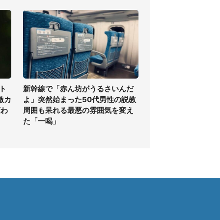
ト
新幹線で「赤ん坊がうるさいんだ
激カ
よ」突然始まった50代男性の説教
変わ
周囲も呆れる最悪の雰囲気を変え
た「一喝」