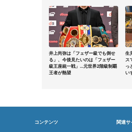
井上尚弥は「フェザー級でも倒せ
生
る」、今後見たいのは「フェザー
ス
級王座統一戦」...元世界2階級制覇
っ
王者が熱望
い
コンテンツ
関連サ