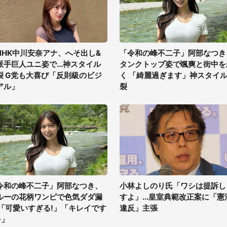
NHK中川安奈アナ、へそ出し&
「令和の峰不二子」阿部なつき
派手巨人ユニ姿で...神スタイル
タンクトップ姿で颯爽と街中を
裂 G党も大喜び「反則級のビジ
く 「綺麗過ぎます」神スタイ
アル」
裂
令和の峰不二子」阿部なつき、
小林よしのり氏「ワシは提訴し
ルーの花柄ワンピで色気ダダ漏
すよ」...皇室典範改正案に「憲
 「可愛いすぎる!」「キレイです
違反」主張
~」