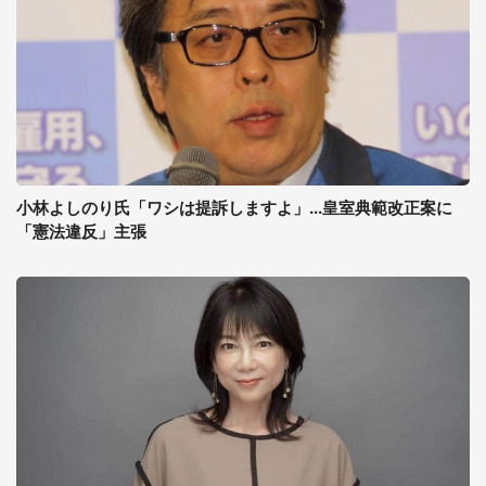
小林よしのり氏「ワシは提訴しますよ」...皇室典範改正案に
「憲法違反」主張