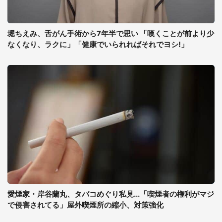
堀ちえみ、舌がん手術から7年半で思い 「嘆くことが前より少
なくなり、ラクに」「健康でいられればそれでヨシ!」
愛煙家・岸谷蘭丸、タバコめぐり私見...「喫煙者の権利がマジ
で侵害されてる」屋外喫煙所の縮小、対策強化