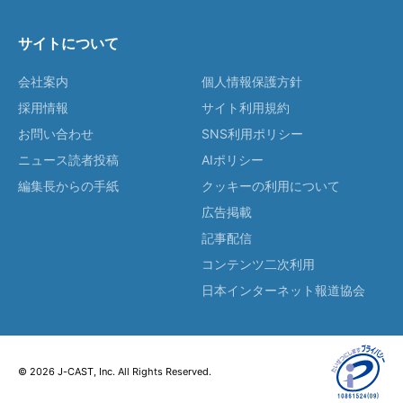
サイトについて
会社案内
個人情報保護方針
採用情報
サイト利用規約
お問い合わせ
SNS利用ポリシー
ニュース読者投稿
AIポリシー
編集長からの手紙
クッキーの利用について
広告掲載
記事配信
コンテンツ二次利用
日本インターネット報道協会
© 2026 J-CAST, Inc. All Rights Reserved.