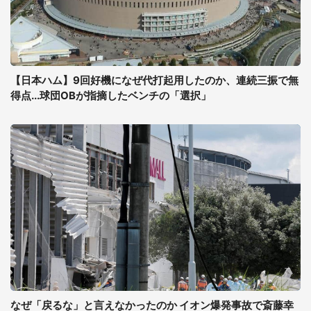
【日本ハム】9回好機になぜ代打起用したのか、連続三振で無
得点...球団OBが指摘したベンチの「選択」
なぜ「戻るな」と言えなかったのか イオン爆発事故で斎藤幸