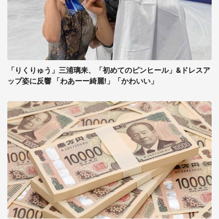
「りくりゅう」三浦璃来、「初めてのピンヒール」&ドレスア
ップ姿に反響 「わあーー綺麗!」「かわいい」