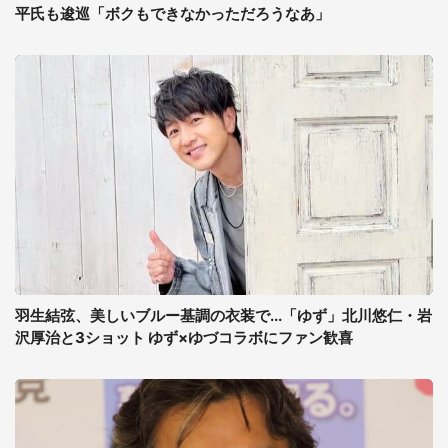
平氏も逡巡「ボクもできなかっただろうなあ」
羽生結弦、美しいブルー基調の衣装で...「ゆず」北川悠仁・岩
沢厚治と3ショット ゆず×ゆづコラボにファン歓喜