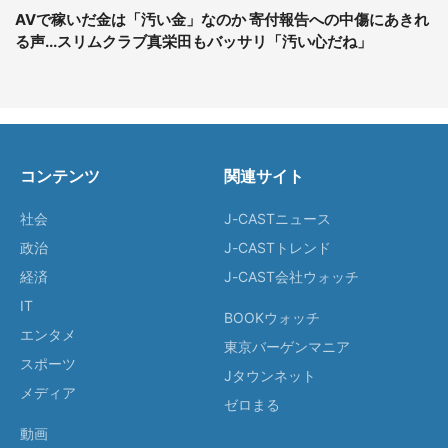
AVで稼いだ金は「汚い金」なのか 寄付報告への中傷にあきれ
る声...スリムクラブ真栄田もバッサリ「汚い心だね」
コンテンツ
関連サイト
社会
J-CASTニュース
政治
J-CASTトレンド
経済
J-CAST会社ウォッチ
IT
BOOKウォッチ
エンタメ
東京バーゲンマニア
スポーツ
Jタウンネット
メディア
ゼロまる
動画