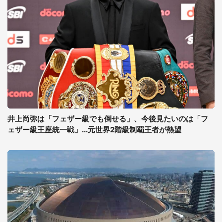
井上尚弥は「フェザー級でも倒せる」、今後見たいのは「フ
ェザー級王座統一戦」...元世界2階級制覇王者が熱望