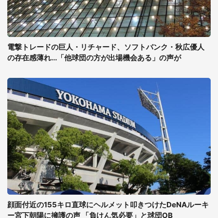
電撃トレードの巨人・リチャード、ソフトバンク・秋広優人
の存在感薄れ...「他球団の方が出場機会ある」の声が
顔面付近の155キロ直球にヘルメット叩きつけたDeNAルーキ
ー宮下朝陽に擁護の声 「負けん気必要」と球団OB