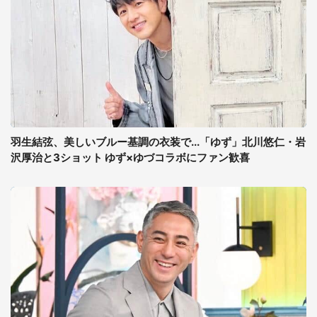
羽生結弦、美しいブルー基調の衣装で...「ゆず」北川悠仁・岩
沢厚治と3ショット ゆず×ゆづコラボにファン歓喜