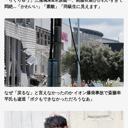
「りくりゅう」三浦璃来&木原龍一、制服衣装がかわいすぎて
悶絶...「かわいい」「素敵」「同級生に見えます」
なぜ「戻るな」と言えなかったのか イオン爆発事故で斎藤幸
平氏も逡巡「ボクもできなかっただろうなあ」