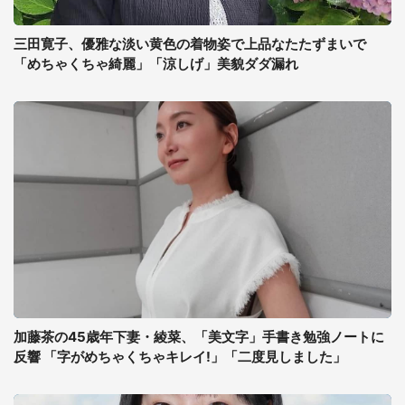
三田寛子、優雅な淡い黄色の着物姿で上品なたたずまいで
「めちゃくちゃ綺麗」「涼しげ」美貌ダダ漏れ
加藤茶の45歳年下妻・綾菜、「美文字」手書き勉強ノートに
反響 「字がめちゃくちゃキレイ!」「二度見しました」