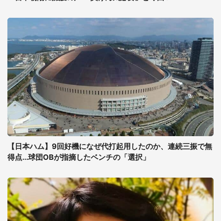
【日本ハム】9回好機になぜ代打起用したのか、連続三振で無
得点...球団OBが指摘したベンチの「選択」