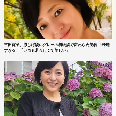
三田寛子、涼しげ淡いグレーの着物姿で変わらぬ美貌 「綺麗
すぎる」「いつも若々しくて美しい」