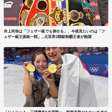
井上尚弥は「フェザー級でも倒せる」、今後見たいのは「フ
ェザー級王座統一戦」...元世界2階級制覇王者が熱望