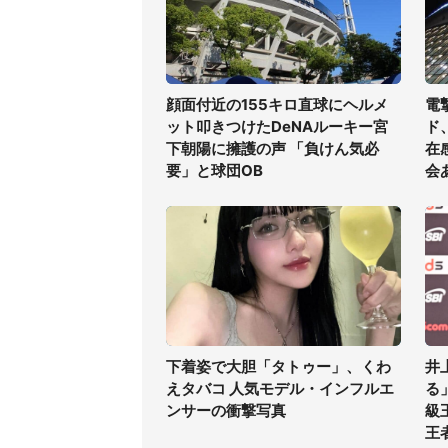
顔面付近の155キロ直球にヘルメ
電
ット叩きつけたDeNAルーキー宮
ド
下朝陽に擁護の声 「負けん気必
在
要」と球団OB
会
下着姿で大胆「タトゥー」、くわ
井
えタバコ 人気モデル・インフルエ
る
ンサーの衝撃写真
級
王