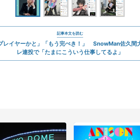
記事本文を読む
プレイヤーかと」「もう完ぺき！」 SnowMan佐久間
レ連投で「たまにこういう仕事してるよ」