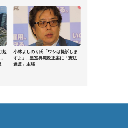
打起
小林よしのり氏「ワシは提訴しま
.
すよ」...皇室典範改正案に「憲法
選
違反」主張