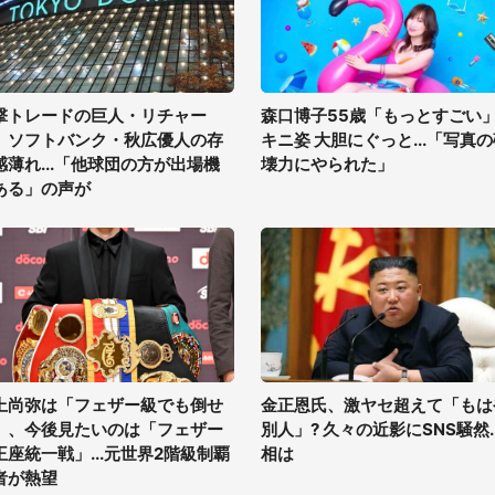
撃トレードの巨人・リチャー
森口博子55歳「もっとすごい
、ソフトバンク・秋広優人の存
キニ姿 大胆にぐっと...「写真
感薄れ...「他球団の方が出場機
壊力にやられた」
ある」の声が
上尚弥は「フェザー級でも倒せ
金正恩氏、激ヤセ超えて「もは
」、今後見たいのは「フェザー
別人」? 久々の近影にSNS騒然..
王座統一戦」...元世界2階級制覇
相は
者が熱望