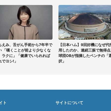
ちえみ、舌がん手術から7年半で
【日本ハム】9回好機になぜ代
い 「嘆くことが前より少なくな
用したのか、連続三振で無得点..
、ラクに」「健康でいられれば
球団OBが指摘したベンチの「
れでヨシ!」
択」
イト
サイトについて