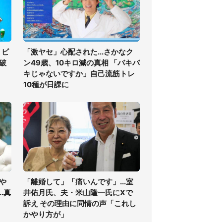
」ビ
「激ヤセ」心配された...さかなク
の破
ン49歳、10キロ減の真相 「バキバ
キじゃないですか」自己流筋トレ
10種が日課に
や
「離婚して」「痛いんです」...室
.真
井佑月氏、夫・米山隆一氏にXで
訴え その理由に同情の声「これし
かやり方が」