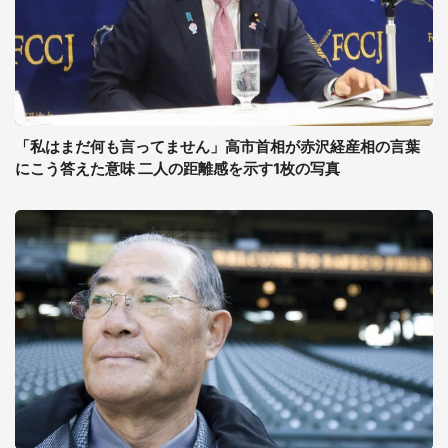
「私はまだ何も言ってません」高市首相が赤沢経産相の言葉
にこう答えた意味 二人の距離感を示す1枚の写真