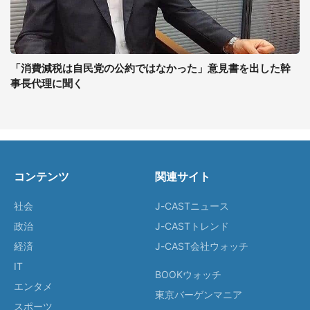
「消費減税は自民党の公約ではなかった」意見書を出した幹
事長代理に聞く
コンテンツ
関連サイト
社会
J-CASTニュース
政治
J-CASTトレンド
経済
J-CAST会社ウォッチ
IT
BOOKウォッチ
エンタメ
東京バーゲンマニア
スポーツ