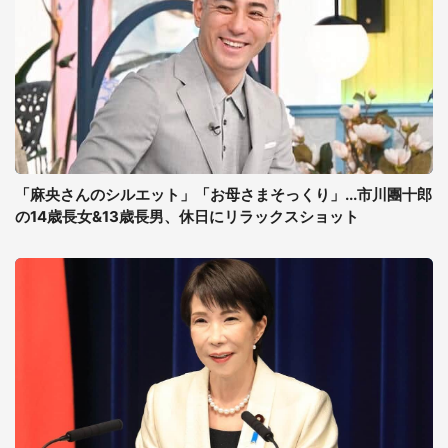
「麻央さんのシルエット」「お母さまそっくり」...市川團十郎
の14歳長女&13歳長男、休日にリラックスショット