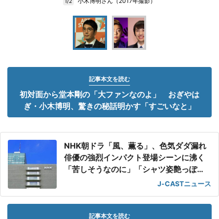
小木博明さん（2017年撮影）
1/2
記事本文を読む
初対面から堂本剛の「大ファンなのよ」 おぎやは
ぎ・小木博明、驚きの秘話明かす「すごいなと」
NHK朝ドラ「風、薫る」、色気ダダ漏れ
俳優の強烈インパクト登場シーンに沸く
「苦しそうなのに」「シャツ姿艶っぽ
い」
J-CASTニュース
記事本文を読む