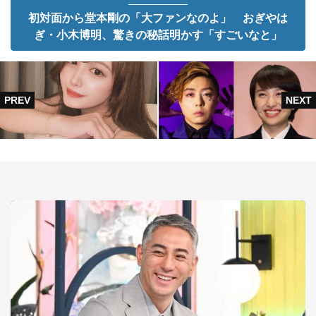
初対面から堂本剛の「大ファンなのよ」 おぎやは
ぎ・小木博明、驚きの秘話明かす「すごいなと」