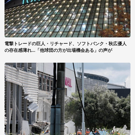
電撃トレードの巨人・リチャード、ソフトバンク・秋広優人
の存在感薄れ...「他球団の方が出場機会ある」の声が