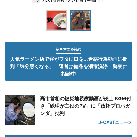
SNSで問題視された動画（一部加工）
2/2
記事本文を読む
人気ラーメン店で客がフタに口を...迷惑行為動画に批
判「気分悪くなる」 運営は備品を消毒洗浄、警察に
相談中
高市首相の被災地視察動画が炎上 BGM付
き「総理が主役のPV」に「政権プロパガ
ンダ」批判
J-CASTニュース