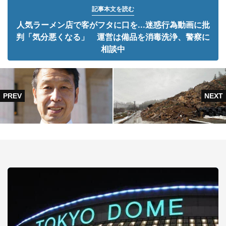
記事本文を読む
人気ラーメン店で客がフタに口を...迷惑行為動画に批
判「気分悪くなる」 運営は備品を消毒洗浄、警察に
相談中