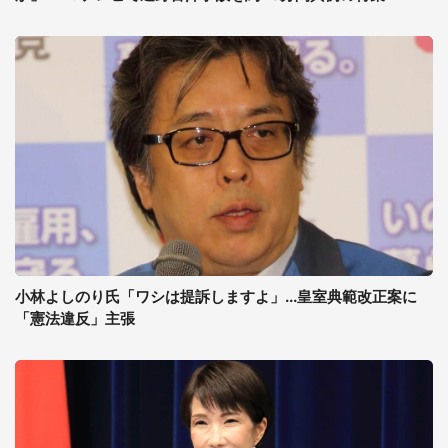
小林よしのり氏「ワシは提訴しますよ」...皇室典範改正案に
「憲法違反」主張