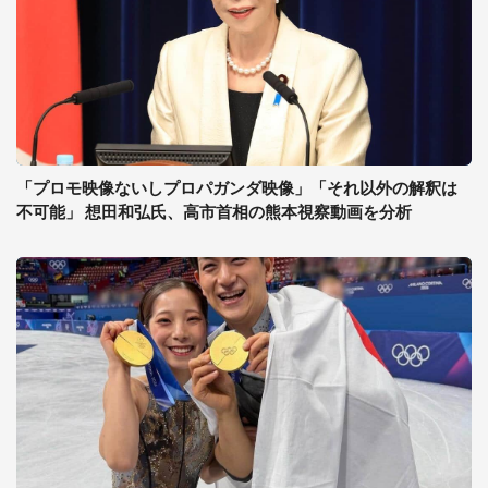
「プロモ映像ないしプロパガンダ映像」「それ以外の解釈は
不可能」 想田和弘氏、高市首相の熊本視察動画を分析