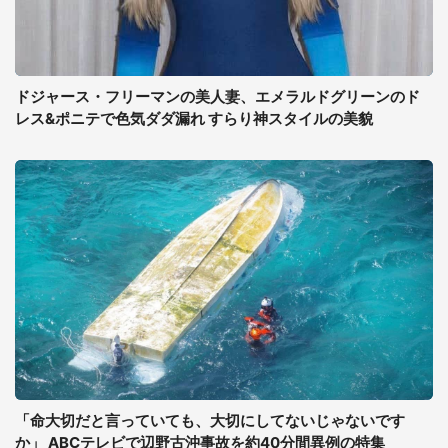
ドジャース・フリーマンの美人妻、エメラルドグリーンのド
レス&ポニテで色気ダダ漏れ すらり神スタイルの美貌
「命大切だと言っていても、大切にしてないじゃないです
か」 ABCテレビで辺野古沖事故を約40分間異例の特集