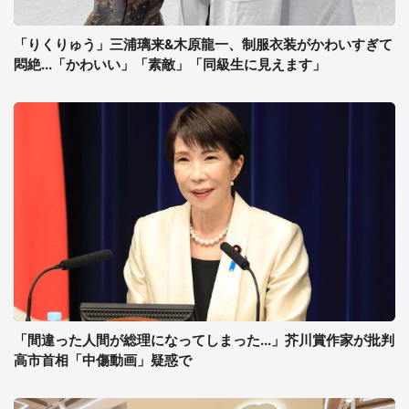
「りくりゅう」三浦璃来&木原龍一、制服衣装がかわいすぎて
悶絶...「かわいい」「素敵」「同級生に見えます」
「間違った人間が総理になってしまった...」芥川賞作家が批判
高市首相「中傷動画」疑惑で