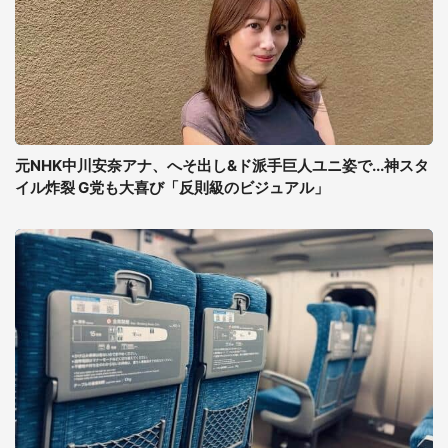
元NHK中川安奈アナ、へそ出し&ド派手巨人ユニ姿で...神スタ
イル炸裂 G党も大喜び「反則級のビジュアル」