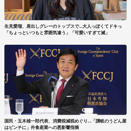
生見愛瑠、肩出しグレーのトップスで...大人っぽくてドキっ
「ちょっといつもと雰囲気違う」「可愛いすぎて滅」
国民・玉木雄一郎代表、消費税減税めぐり...「讃岐のうどん屋
はピンチに」外食産業への悪影響指摘