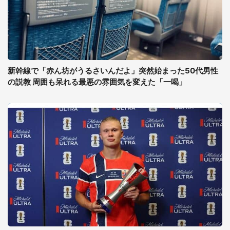
新幹線で「赤ん坊がうるさいんだよ」突然始まった50代男性
の説教 周囲も呆れる最悪の雰囲気を変えた「一喝」