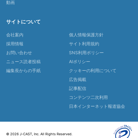
動画
サイトについて
会社案内
個人情報保護方針
採用情報
サイト利用規約
お問い合わせ
SNS利用ポリシー
ニュース読者投稿
AIポリシー
編集長からの手紙
クッキーの利用について
広告掲載
記事配信
コンテンツ二次利用
日本インターネット報道協会
© 2026 J-CAST, Inc. All Rights Reserved.