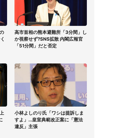
の
高市首相の熊本避難所「3分間」し
全く
か視察せず?SNS拡散 内閣広報官
「51分間」だと否定
上
小林よしのり氏「ワシは提訴しま
に
すよ」...皇室典範改正案に「憲法
違反」主張