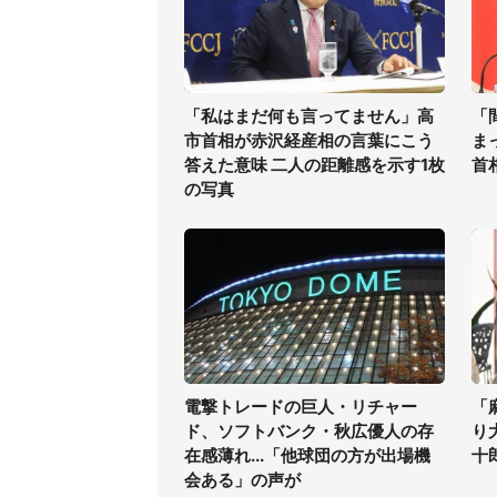
「私はまだ何も言ってません」高
「
市首相が赤沢経産相の言葉にこう
ま
答えた意味 二人の距離感を示す1枚
首
の写真
電撃トレードの巨人・リチャー
「
ド、ソフトバンク・秋広優人の存
り
在感薄れ...「他球団の方が出場機
十
会ある」の声が