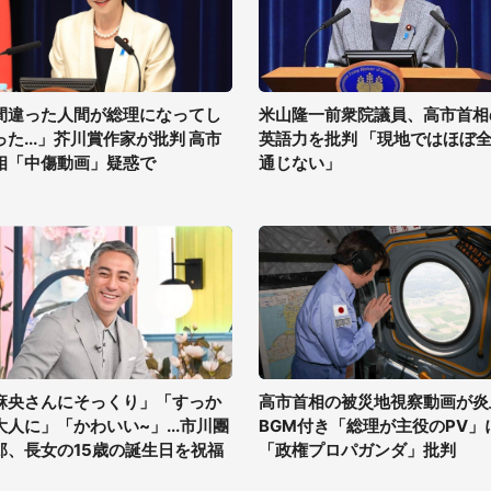
間違った人間が総理になってし
米山隆一前衆院議員、高市首相
った...」芥川賞作家が批判 高市
英語力を批判 「現地ではほぼ
相「中傷動画」疑惑で
通じない」
麻央さんにそっくり」「すっか
高市首相の被災地視察動画が炎
大人に」「かわいい~」...市川團
BGM付き「総理が主役のPV」
郎、長女の15歳の誕生日を祝福
「政権プロパガンダ」批判