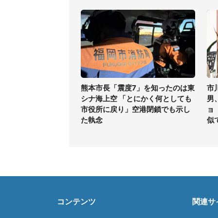
熊本市長「震度7」を知ったのは東
市
シナ海上空 「とにかく何としても
男
市役所に戻り」空港閉鎖でも示し
ョ
た執念
似
コンテンツ
関連サ