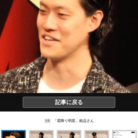
記事に戻る
「霜降り明星」粗品さん
1/5