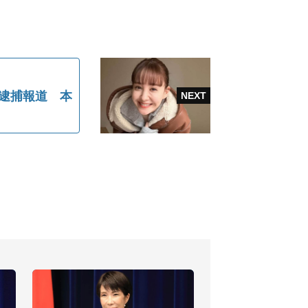
の逮捕報道 本